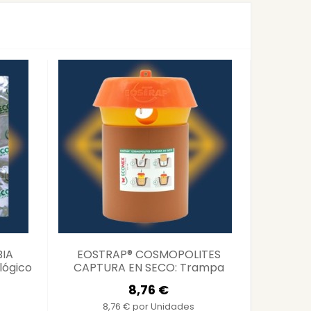
IA
EOSTRAP® COSMOPOLITES
Pegafi
lógico
CAPTURA EN SECO: Trampa
Ecoló
Ecológica Eficaz
8,76 €
8,76 € por Unidades