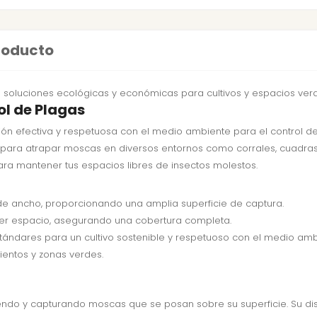
producto
 soluciones ecológicas y económicas para cultivos y espacios ver
ol de Plagas
fectiva y respetuosa con el medio ambiente para el control de pla
l para atrapar moscas en diversos entornos como corrales, cuadras
a mantener tus espacios libres de insectos molestos.
de ancho, proporcionando una amplia superficie de captura.
uier espacio, asegurando una cobertura completa.
tándares para un cultivo sostenible y respetuoso con el medio amb
mientos y zonas verdes.
yendo y capturando moscas que se posan sobre su superficie. Su di