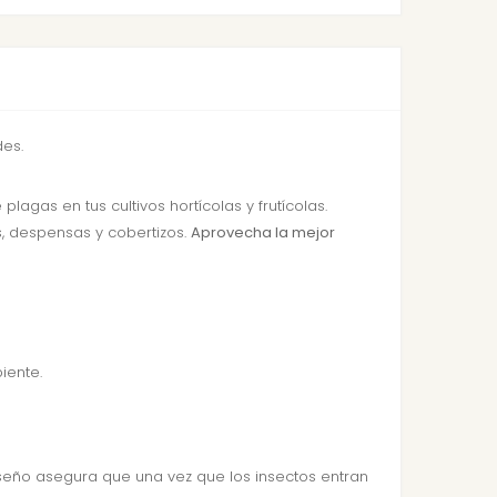
des.
gas en tus cultivos hortícolas y frutícolas.
, despensas y cobertizos.
Aprovecha la mejor
iente.
seño asegura que una vez que los insectos entran