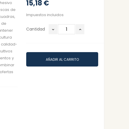
15,18 €
hesivo
oscas de
Impuestos incluidos
cuadras,
l de
Cantidad
antener
cultura
 calidad-
ultivos
ientos y
AÑADIR AL CARRITO
ombinar
ofertas