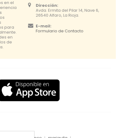
s en el
Dirección:
eriencia
Avda. Ermita del Pilar 14, Nave 6,
s
26540 Alfaro, La Rioja.
os
s
E-mail:
os para
Formulario de Contacto
nalmente.
udes en
dos de
s.
inyecciones tronco
mariquita