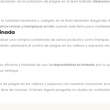
duciendo así la población de plagas en el área tratada.
Ideal para
a la cantidad necesaria y cuélgalo en el área deseada. Asegúrate 
os revisar y reemplazar el rollo
cuando esté lleno para mantener 
binada
zar una compra combinada de varios productos como trampas, fero
ambién optimizará el control de plagas en tus cultivos y espacios ve
 eficacia y facilidad de uso.
La disponibilidad es limitada
, por lo 
s ventajas.
l de plagas en tus cultivos y espacios con nuestras soluciones eco
 libre de moscas. Si tienes alguna pregunta, no dudes en contacta