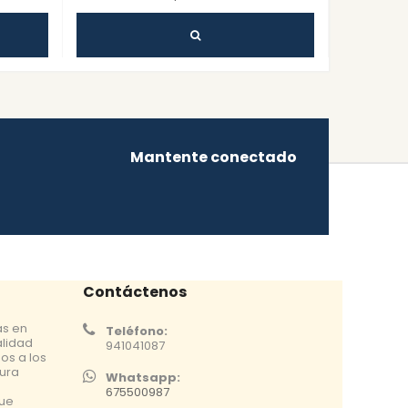
Mantente conectado
Contáctenos
as en
Teléfono:
alidad
941041087
os a los
tura
Whatsapp:
675500987
que