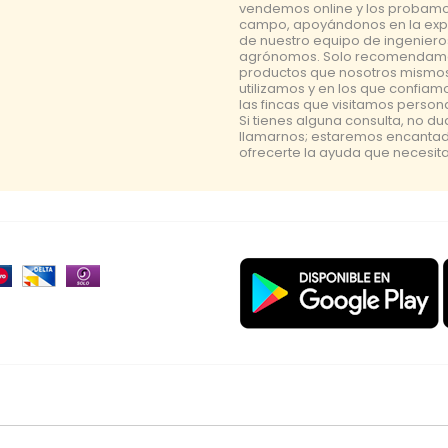
vendemos online y los probamo
campo, apoyándonos en la exp
de nuestro equipo de ingeniero
agrónomos. Solo recomendam
productos que nosotros mismo
utilizamos y en los que confiam
las fincas que visitamos perso
Si tienes alguna consulta, no d
llamarnos; estaremos encanta
ofrecerte la ayuda que necesita
a
polillero
placa
lucha integrada
amarillo
vacuna arbol