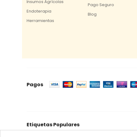
Insumos Agrícolas
Pago Seguro
Endoterapia
Blog
Herramientas
Pagos
Etiquetas Populares
celeste
mosquero
trampa cromática
feromon