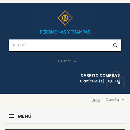
search

Cuenta
CARRITO COMPRAS
0 artículo (s)
- 0,00 €

Cuenta
Blog
MENÚ