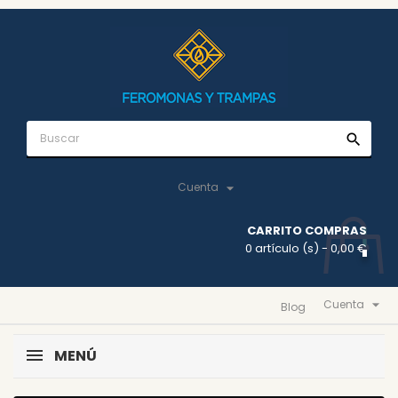
search

Cuenta
CARRITO COMPRAS
0 artículo (s)
- 0,00 €

Cuenta
Blog
MENÚ