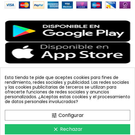
Esta tienda te pide que aceptes cookies para fines de
rendimiento, redes sociales y publicidad. Las redes sociales
Etiquetas Populares
y las cookies publicitarias de terceros se utilizan para
ofrecerte funciones de redes sociales y anuncios
personalizados. ¿Aceptas estas cookies y el procesamiento
colmena
vacuna arbol
planta
placa
de datos personales involucrados?
bombus terrestris
mosquero
feromona
koppert
mariquita
amarillo
sin carnet
inyecciones tronco
Configurar
tune
celeste
azul
trampa cromática
JED
nematodos
tuta absoluta
lucha integrada
polillero
Rechazar
clear