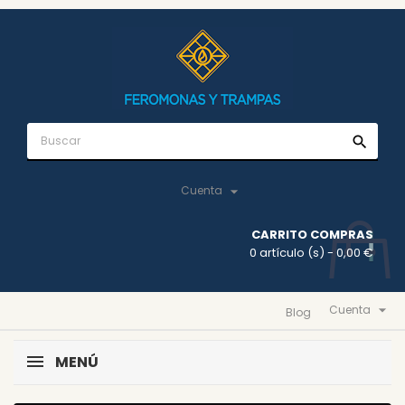
search

Cuenta
CARRITO COMPRAS
0 artículo (s)
- 0,00 €

Cuenta
Blog
MENÚ