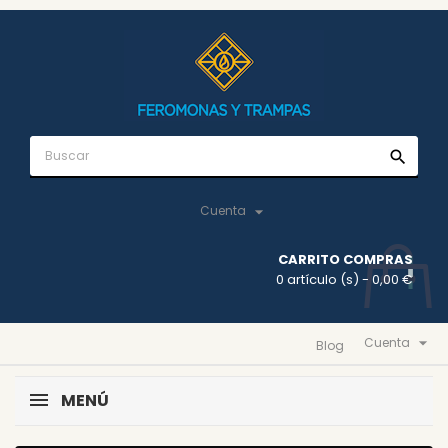
search

Cuenta
CARRITO COMPRAS
0 artículo (s)
- 0,00 €

Cuenta
Blog
MENÚ