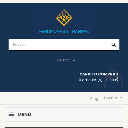
search

Cuenta
CARRITO COMPRAS
0 artículo (s)
- 0,00 €

Cuenta
Blog
MENÚ