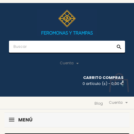
search

Cuenta
CARRITO COMPRAS
0 artículo (s)
- 0,00 €

Cuenta
Blog
MENÚ