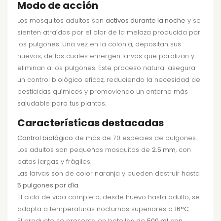
Modo de acción
Los mosquitos adultos son
activos durante la noche
y se
sienten atraídos por el olor de la melaza producida por
los pulgones. Una vez en la colonia, depositan sus
huevos, de los cuales emergen larvas que paralizan y
eliminan a los pulgones. Este proceso natural asegura
un control biológico eficaz, reduciendo la necesidad de
pesticidas químicos y promoviendo un entorno más
saludable para tus plantas.
Características destacadas
Control biológico
de más de 70 especies de pulgones.
Los adultos son pequeños mosquitos de
2.5 mm
, con
patas largas y frágiles.
Las larvas son de color naranja y pueden destruir hasta
5 pulgones por día
.
El ciclo de vida completo, desde huevo hasta adulto, se
adapta a temperaturas nocturnas superiores a
16°C
.
El producto se presenta en botellas de
500 ml
con