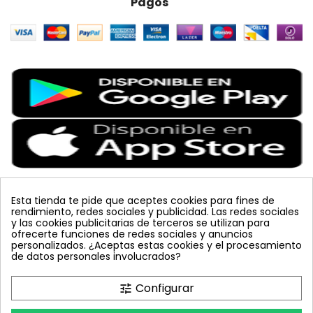
Pagos
Esta tienda te pide que aceptes cookies para fines de
rendimiento, redes sociales y publicidad. Las redes sociales
Etiquetas Populares
y las cookies publicitarias de terceros se utilizan para
ofrecerte funciones de redes sociales y anuncios
personalizados. ¿Aceptas estas cookies y el procesamiento
colmena
vacuna arbol
planta
placa
de datos personales involucrados?
bombus terrestris
mosquero
feromona
koppert
mariquita
amarillo
sin carnet
inyecciones tronco
Configurar
tune
celeste
azul
trampa cromática
JED
nematodos
tuta absoluta
lucha integrada
polillero