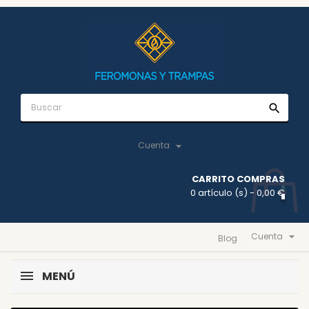
search

Cuenta
CARRITO COMPRAS
0 artículo (s)
- 0,00 €

Cuenta
Blog
MENÚ