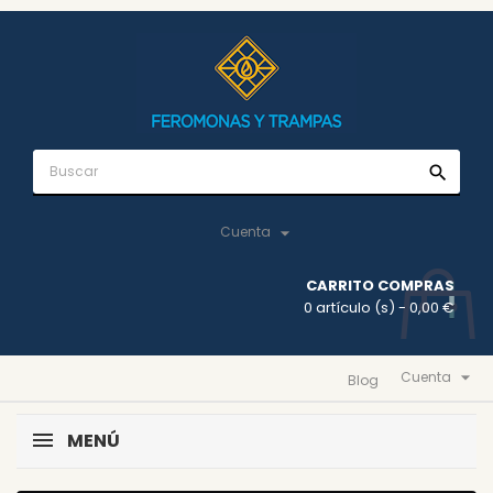
search

Cuenta
CARRITO COMPRAS
0 artículo (s)
- 0,00 €

Cuenta
Blog
MENÚ