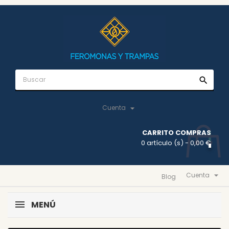
search

Cuenta
CARRITO COMPRAS
0 artículo (s)
- 0,00 €

Cuenta
Blog
MENÚ