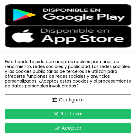
Esta tienda te pide que aceptes cookies para fines de
rendimiento, redes sociales y publicidad. Las redes sociales
Etiquetas Populares
y las cookies publicitarias de terceros se utilizan para
ofrecerte funciones de redes sociales y anuncios
personalizados. ¿Aceptas estas cookies y el procesamiento
placa
lucha integrada
JED
vacuna arbol
planta
de datos personales involucrados?
colmena
mariquita
sin carnet
amarillo
mosquero
celeste
polillero
koppert
bombus terrestris
azul
Configurar
tune
tuta absoluta
trampa cromática
inyecciones tronco
feromona
nematodos
Rechazar
clear
Aceptar
done_all
FeromonasyTrampas © 2018 - Todos los derechos reservados.