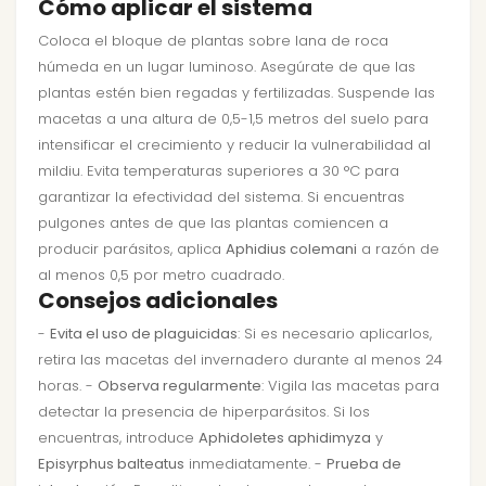
Cómo aplicar el sistema
Coloca el bloque de plantas sobre lana de roca
húmeda en un lugar luminoso. Asegúrate de que las
plantas estén bien regadas y fertilizadas. Suspende las
macetas a una altura de 0,5-1,5 metros del suelo para
intensificar el crecimiento y reducir la vulnerabilidad al
mildiu. Evita temperaturas superiores a 30 °C para
garantizar la efectividad del sistema. Si encuentras
pulgones antes de que las plantas comiencen a
producir parásitos, aplica
Aphidius colemani
a razón de
al menos 0,5 por metro cuadrado.
Consejos adicionales
-
Evita el uso de plaguicidas
: Si es necesario aplicarlos,
retira las macetas del invernadero durante al menos 24
horas. -
Observa regularmente
: Vigila las macetas para
detectar la presencia de hiperparásitos. Si los
encuentras, introduce
Aphidoletes aphidimyza
y
Episyrphus balteatus
inmediatamente. -
Prueba de