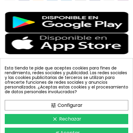
Esta tienda te pide que aceptes cookies para fines de
rendimiento, redes sociales y publicidad. Las redes sociales
Etiquetas Populares
y las cookies publicitarias de terceros se utilizan para
ofrecerte funciones de redes sociales y anuncios
personalizados. ¿Aceptas estas cookies y el procesamiento
colmena
vacuna arbol
planta
placa
de datos personales involucrados?
bombus terrestris
mosquero
feromona
koppert
mariquita
amarillo
sin carnet
inyecciones tronco
Configurar
tune
celeste
azul
trampa cromática
JED
nematodos
tuta absoluta
lucha integrada
polillero
Rechazar
clear
Aceptar