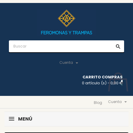
search

Cuenta
CARRITO COMPRAS
0 artículo (s)
- 0,00 €

Cuenta
Blog
MENÚ