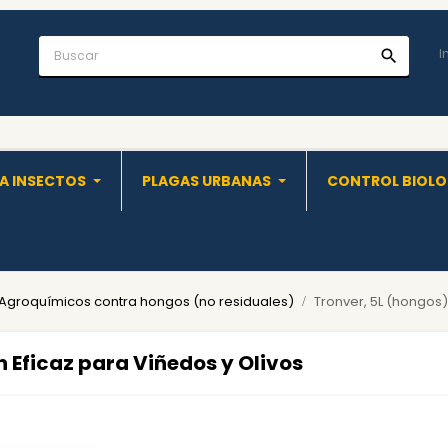
I
search
A INSECTOS
PLAGAS URBANAS
CONTROL BIOL
Agroquímicos contra hongos (no residuales)
Tronver, 5L (hongos)
n Eficaz para Viñedos y Olivos