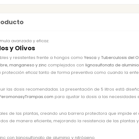
producto
rmula avanzada y eficaz.
os y Olivos
ables y resistentes frente a hongos como
Yesca
y
Tuberculosis del O
bre, manganeso y zinc
complejados con
lignosulfonato de aluminio
a protección eficaz tanto de forma preventiva como cuando la enf
guir las dosis recomendadas. La presentación de 5 litros está diseñ
FeromonasyTrampas.com
para ajustar la dosis a las necesidades e
ales de las plantas, creando una barrera protectora que impide e
idos de manera eficiente, mejorando la resistencia de las plantas
c con lignosulfonato de aluminio y nitrógeno.