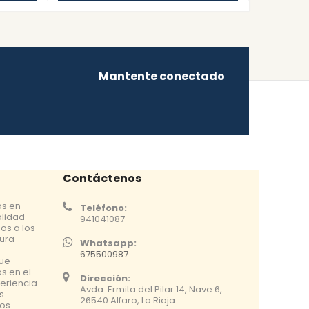
Mantente conectado
Contáctenos
as en
Teléfono:
alidad
941041087
os a los
tura
Whatsapp:
675500987
que
s en el
Dirección:
eriencia
Avda. Ermita del Pilar 14, Nave 6,
s
26540 Alfaro, La Rioja.
os