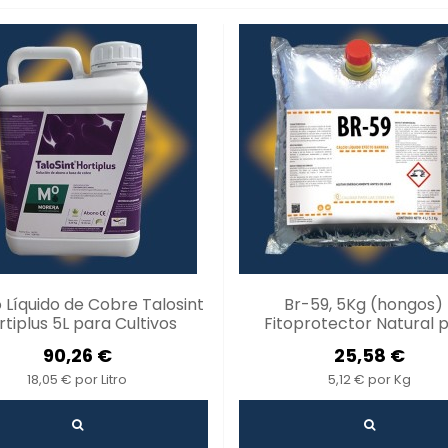
Líquido de Cobre Talosint
Br-59, 5Kg (hongos) 
rtiplus 5L para Cultivos
Fitoprotector Natural 
ables y Vigorosos - Antes
Plantas
90,26 €
25,58 €
Cubiet...
18,05 € por Litro
5,12 € por Kg