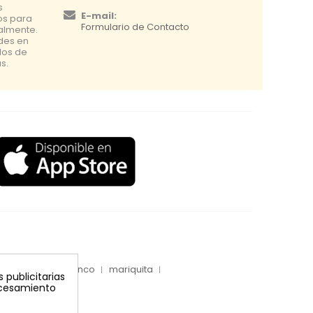
s
E-mail:
os para
Formulario de Contacto
nalmente.
udes en
dos de
s.
inyecciones tronco
mariquita
 publicitarias
rocesamiento