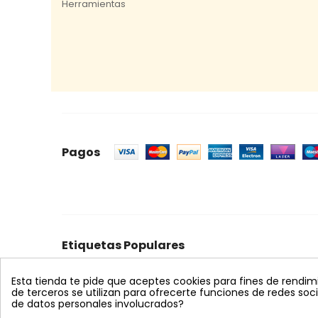
Herramientas
Pagos
Etiquetas Populares
celeste
mosquero
trampa cromática
feromon
Esta tienda te pide que aceptes cookies para fines de rendimien
bombus terrestris
nematodos
koppert
azul
s
de terceros se utilizan para ofrecerte funciones de redes so
de datos personales involucrados?