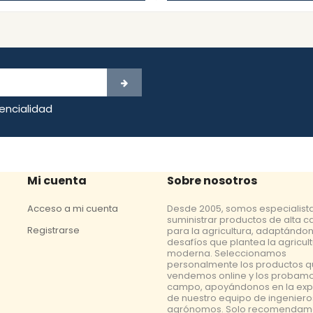
dencialidad
Mi cuenta
Sobre nosotros
Acceso a mi cuenta
Desde 2005, somos especialist
suministrar productos de alta c
Registrarse
para la agricultura, adaptándon
desafíos que plantea la agricul
moderna. Seleccionamos
personalmente los productos 
vendemos online y los probamo
campo, apoyándonos en la exp
de nuestro equipo de ingeniero
agrónomos. Solo recomendam