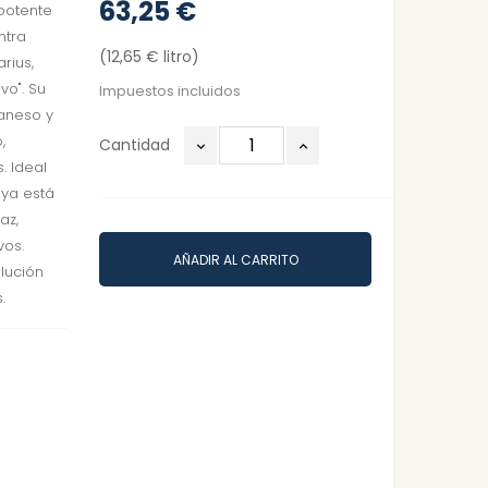
63,25 €
potente
ntra
(12,65 € litro)
rius,
vo". Su
Impuestos incluidos
aneso y
,
Cantidad
. Ideal
ya está
az,
vos.
AÑADIR AL CARRITO
olución
.