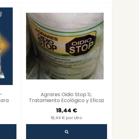
-
Agrares Oidio Stop 1L:
Protege t
para
Tratamiento Ecológico y Eficaz
Agr
para Proteger tus Plantas del
fitofor
18,44 €
Oidio
18,44 € por Litro