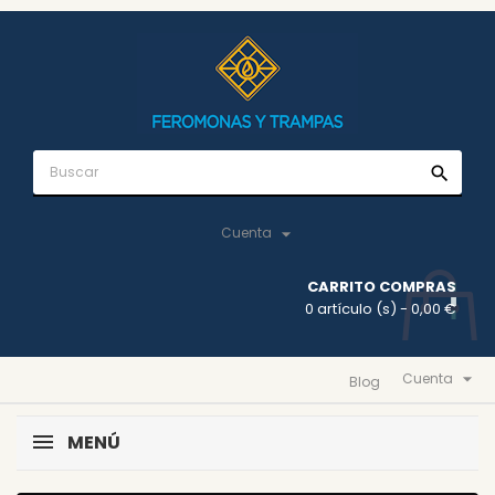
search

Cuenta
CARRITO COMPRAS
0 artículo (s)
- 0,00 €

Cuenta
Blog
MENÚ