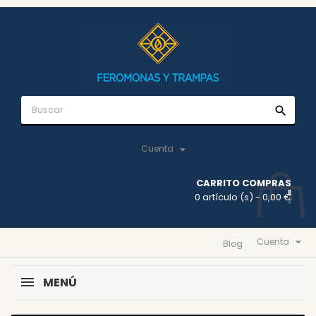
search

Cuenta
CARRITO COMPRAS
0 artículo (s)
- 0,00 €

Cuenta
Blog
MENÚ