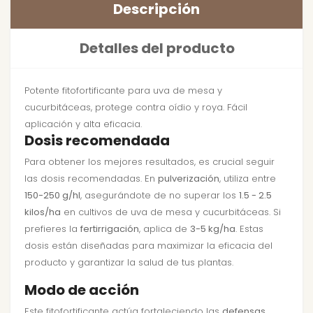
Descripción
Detalles del producto
Potente fitofortificante para uva de mesa y
cucurbitáceas, protege contra oídio y roya. Fácil
aplicación y alta eficacia.
Dosis recomendada
Para obtener los mejores resultados, es crucial seguir
las dosis recomendadas. En
pulverización
, utiliza entre
150-250 g/hl
, asegurándote de no superar los
1.5 - 2.5
kilos/ha
en cultivos de uva de mesa y cucurbitáceas. Si
prefieres la
fertirrigación
, aplica de
3-5 kg/ha
. Estas
dosis están diseñadas para maximizar la eficacia del
producto y garantizar la salud de tus plantas.
Modo de acción
Este fitofortificante actúa fortaleciendo las
defensas