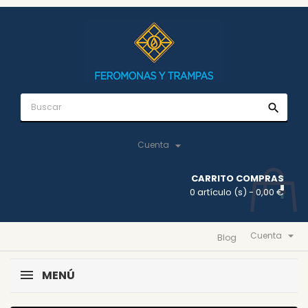
search

Cuenta
CARRITO COMPRAS
0 artículo (s)
- 0,00 €

Cuenta
Blog
MENÚ