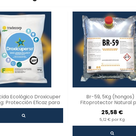
cida Ecológico Droxicuper
Br-59, 5Kg (hongos) 
g: Protección Eficaz para
Fitoprotector Natural 
os de Hortalizas y Frutales
Plantas
25,58 €
5,12 € por Kg