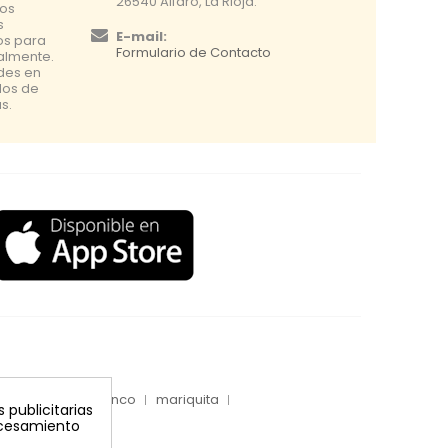
26540 Alfaro, La Rioja.
os
s
E-mail:
os para
Formulario de Contacto
nalmente.
udes en
dos de
s.
inyecciones tronco
mariquita
 publicitarias
rocesamiento