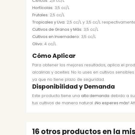
Cítricos:
2,5 cc/L
Hortícolas:
3,5 cc/L
Frutales:
2,5 cc/L
Tropicales y Uva:
2,5 cc/L y 3,5 cc/L respectivament
Cultivos de Granos y Más:
3,5 cc/L
Cultivos en Invernadero:
3,5 cc/L
Olivo:
4 cc/L
Cómo Aplicar
Para obtener los mejores resultados, aplica el pr
alcalinas y aceites. No lo uses en cultivos sensib
ya que no tiene plazo de seguridad.
Disponibilidad y Demanda
Este producto tiene una
alta demanda
debido a su 
tus cultivos de manera natural.
¡No esperes más!
Añ
16 otros productos en la m