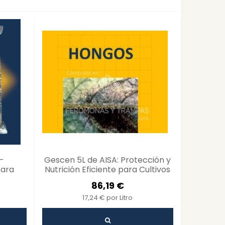
-
Gescen 5L de AISA: Protección y
Fitof
para
Nutrición Eficiente para Cultivos
Agrar
de Frutales, Viñas y Hortícolas...
Combati
86,19 €
17,24 € por Litro