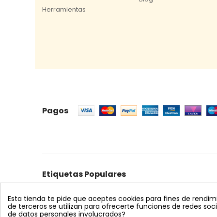
Herramientas
Pagos
Etiquetas Populares
celeste
mosquero
trampa cromática
feromon
Esta tienda te pide que aceptes cookies para fines de rendimien
bombus terrestris
nematodos
koppert
azul
s
de terceros se utilizan para ofrecerte funciones de redes so
de datos personales involucrados?