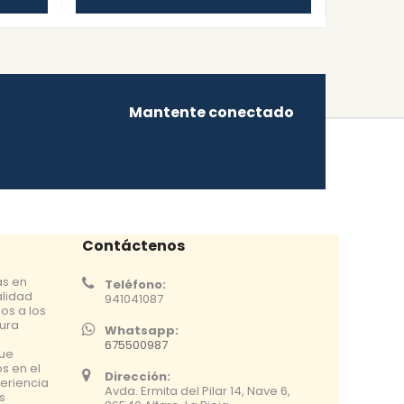
Mantente conectado
Contáctenos
as en
Teléfono:
alidad
941041087
os a los
tura
Whatsapp:
675500987
que
s en el
Dirección:
eriencia
Avda. Ermita del Pilar 14, Nave 6,
s