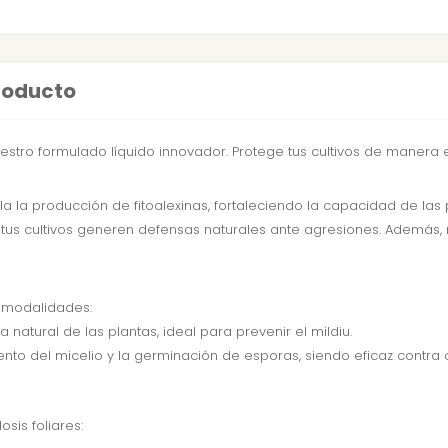
producto
uestro formulado líquido innovador. Protege tus cultivos de manera e
a la producción de fitoalexinas, fortaleciendo la capacidad de las 
tus cultivos generen defensas naturales ante agresiones. Además, 
 modalidades:
 natural de las plantas, ideal para prevenir el mildiu.
nto del micelio y la germinación de esporas, siendo eficaz contra oidi
sis foliares: