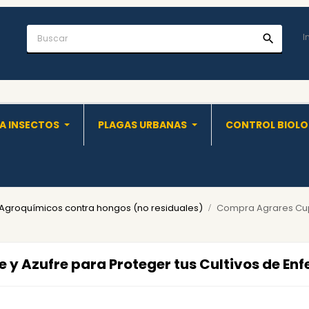
I
search
A INSECTOS
PLAGAS URBANAS
CONTROL BIOL
Agroquímicos contra hongos (no residuales)
Compra Agrares Cupr
y Azufre para Proteger tus Cultivos de En