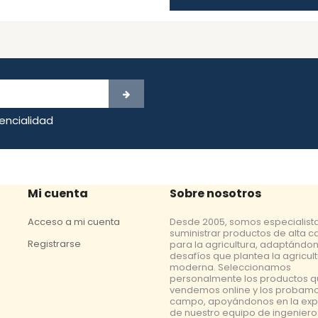
dencialidad
Mi cuenta
Sobre nosotros
Acceso a mi cuenta
Desde 2005, somos especialist
suministrar productos de alta c
Registrarse
para la agricultura, adaptándon
desafíos que plantea la agricul
moderna. Seleccionamos
personalmente los productos 
vendemos online y los probamo
campo, apoyándonos en la exp
de nuestro equipo de ingeniero