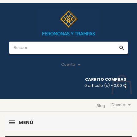
search

Cuenta
CARRITO COMPRAS
0 artículo (s)
- 0,00 €

Cuenta
Blog
MENÚ