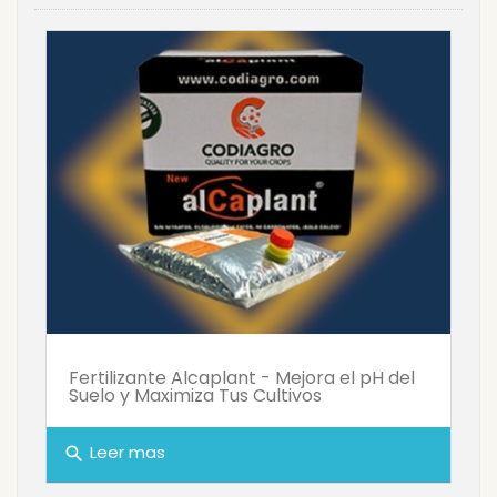
Fertilizante Alcaplant - Mejora el pH del
Suelo y Maximiza Tus Cultivos
Leer mas
search