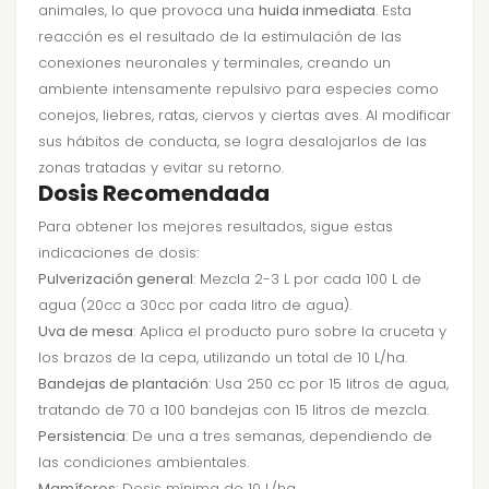
animales, lo que provoca una
huida inmediata
. Esta
reacción es el resultado de la estimulación de las
conexiones neuronales y terminales, creando un
ambiente intensamente repulsivo para especies como
conejos, liebres, ratas, ciervos y ciertas aves. Al modificar
sus hábitos de conducta, se logra desalojarlos de las
zonas tratadas y evitar su retorno.
Dosis Recomendada
Para obtener los mejores resultados, sigue estas
indicaciones de dosis:
Pulverización general
: Mezcla 2-3 L por cada 100 L de
agua (20cc a 30cc por cada litro de agua).
Uva de mesa
: Aplica el producto puro sobre la cruceta y
los brazos de la cepa, utilizando un total de 10 L/ha.
Bandejas de plantación
: Usa 250 cc por 15 litros de agua,
tratando de 70 a 100 bandejas con 15 litros de mezcla.
Persistencia
: De una a tres semanas, dependiendo de
las condiciones ambientales.
Mamíferos
: Dosis mínima de 10 L/ha.