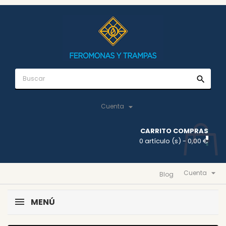
search

Cuenta
CARRITO COMPRAS
0 artículo (s)
- 0,00 €

Cuenta
Blog
MENÚ