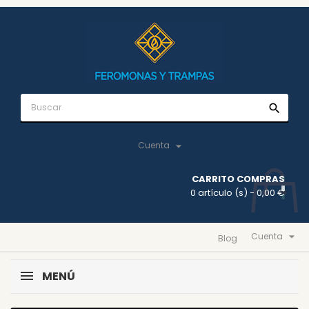
search

Cuenta
CARRITO COMPRAS
0 artículo (s)
- 0,00 €

Cuenta
Blog
MENÚ