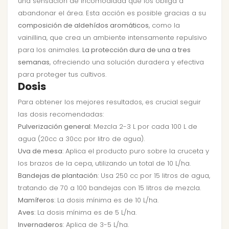
una sensación de incomodidad que los obliga a
abandonar el área. Esta acción es posible gracias a su
composición de aldehídos aromáticos
, como la
vainillina, que crea un ambiente intensamente repulsivo
para los animales.
La protección dura de una a tres
semanas
, ofreciendo una solución duradera y efectiva
para proteger tus cultivos.
Dosis
Para obtener los mejores resultados, es crucial seguir
las dosis recomendadas:
Pulverización general
: Mezcla 2-3 L por cada 100 L de
agua (20cc a 30cc por litro de agua).
Uva de mesa
: Aplica el producto puro sobre la cruceta y
los brazos de la cepa, utilizando un total de 10 L/ha.
Bandejas de plantación
: Usa 250 cc por 15 litros de agua,
tratando de 70 a 100 bandejas con 15 litros de mezcla.
Mamíferos
: La dosis mínima es de 10 L/ha.
Aves
: La dosis mínima es de 5 L/ha.
Invernaderos
: Aplica de 3-5 L/ha.