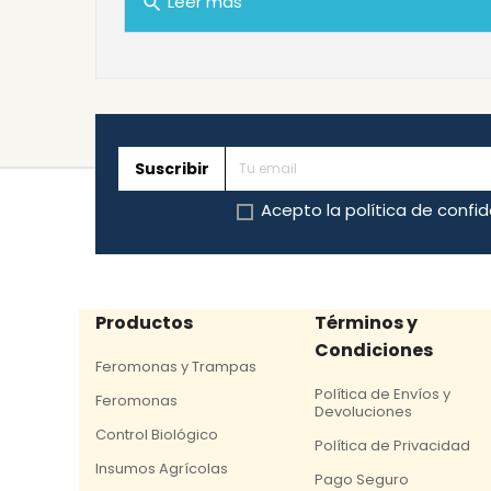
Leer mas
search
Suscribir
Acepto la
política de confi
Productos
Términos y
Condiciones
Feromonas y Trampas
Política de Envíos y
Feromonas
Devoluciones
Control Biológico
Política de Privacidad
Insumos Agrícolas
Pago Seguro