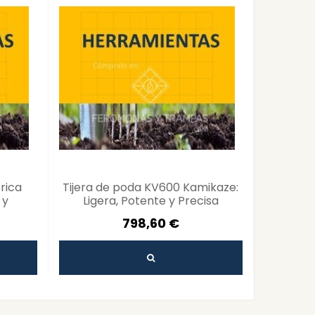
rica
Tijera de poda KV600 Kamikaze:
Sier
 y
Ligera, Potente y Precisa
Kamikaze
798,60 €