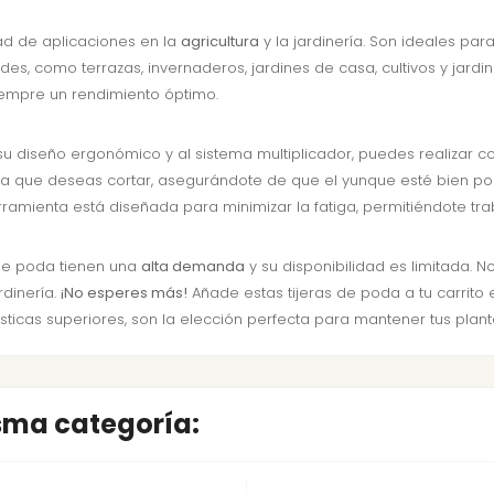
dad de aplicaciones en la
agricultura
y la jardinería. Son ideales pa
es, como terrazas, invernaderos, jardines de casa, cultivos y jardi
empre un rendimiento óptimo.
s a su diseño ergonómico y al sistema multiplicador, puedes realizar 
a que deseas cortar, asegurándote de que el yunque esté bien posi
erramienta está diseñada para minimizar la fatiga, permitiéndote tr
s de poda tienen una
alta demanda
y su disponibilidad es limitada. N
rdinería.
¡No esperes más!
Añade estas tijeras de poda a tu carrito
ísticas superiores, son la elección perfecta para mantener tus plan
isma categoría: