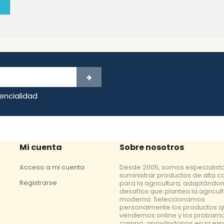
dencialidad
Mi cuenta
Sobre nosotros
Acceso a mi cuenta
Desde 2005, somos especialist
suministrar productos de alta c
Registrarse
para la agricultura, adaptándon
desafíos que plantea la agricul
moderna. Seleccionamos
personalmente los productos 
vendemos online y los probamo
campo, apoyándonos en la exp