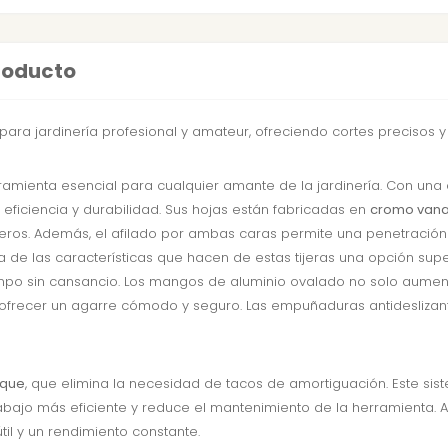
producto
para jardinería profesional y amateur, ofreciendo cortes precisos 
amienta esencial para cualquier amante de la jardinería. Con un
 eficiencia y durabilidad. Sus hojas están fabricadas en
cromo vana
deros. Además, el afilado por ambas caras permite una penetració
otra de las características que hacen de estas tijeras una opción sup
mpo sin cansancio. Los mangos de aluminio ovalado no solo aumenta
recer un agarre cómodo y seguro. Las empuñaduras antideslizant
nque
, que elimina la necesidad de tacos de amortiguación. Este si
 trabajo más eficiente y reduce el mantenimiento de la herramienta. A
il y un rendimiento constante.