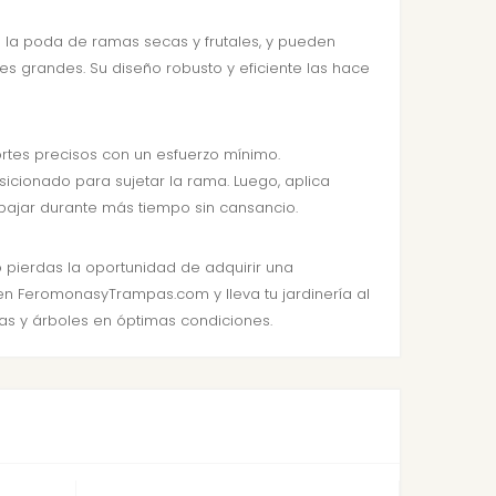
ra la poda de ramas secas y frutales, y pueden
nes grandes. Su diseño robusto y eficiente las hace
cortes precisos con un esfuerzo mínimo.
cionado para sujetar la rama. Luego, aplica
abajar durante más tiempo sin cansancio.
o pierdas la oportunidad de adquirir una
 en FeromonasyTrampas.com y lleva tu jardinería al
tas y árboles en óptimas condiciones.