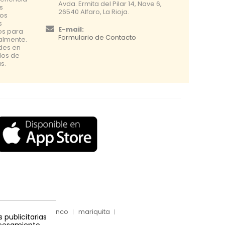
Avda. Ermita del Pilar 14, Nave 6,
s
26540 Alfaro, La Rioja.
os
s
E-mail:
os para
Formulario de Contacto
nalmente.
udes en
dos de
s.
inyecciones tronco
mariquita
 publicitarias