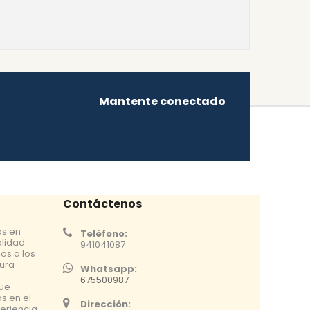
Mantente conectado
Contáctenos
as en
Teléfono:
alidad
941041087
os a los
tura
Whatsapp:
675500987
que
s en el
Dirección:
eriencia