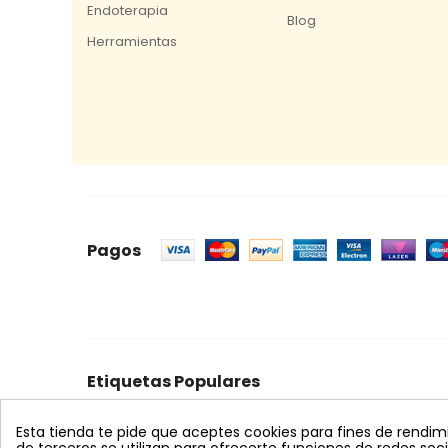
Endoterapia
Blog
Herramientas
Pagos
Etiquetas Populares
celeste
mosquero
trampa cromática
feromon
Esta tienda te pide que aceptes cookies para fines de rendimien
bombus terrestris
nematodos
koppert
azul
s