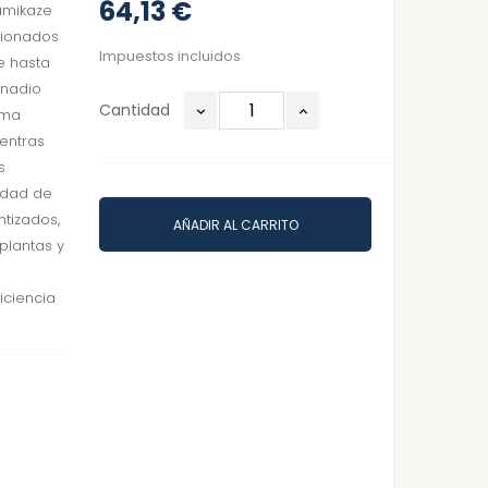
64,13 €
amikaze
cionados
Impuestos incluidos
e hasta
anadio
Cantidad
ema
ientras
s
idad de
tizados,
AÑADIR AL CARRITO
plantas y
iciencia