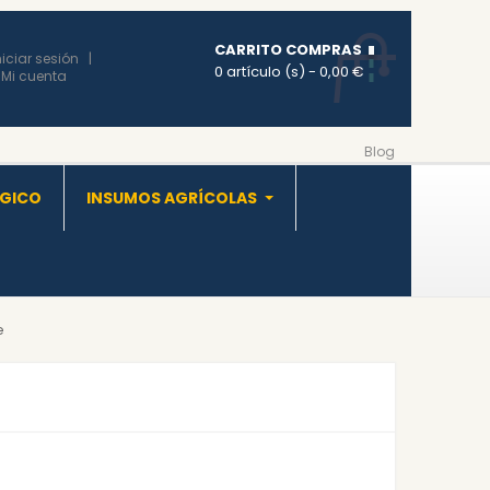
CARRITO COMPRAS
niciar sesión
0 artículo (s)
- 0,00 €
Mi cuenta
Blog
OGICO
INSUMOS AGRÍCOLAS
e