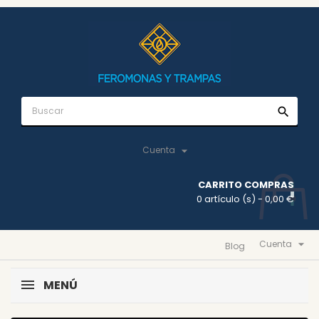
search

Cuenta
CARRITO COMPRAS
0 artículo (s)
- 0,00 €

Cuenta
Blog
MENÚ