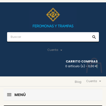
search

Cuenta
CARRITO COMPRAS
0 artículo (s)
- 0,00 €

Cuenta
Blog
MENÚ