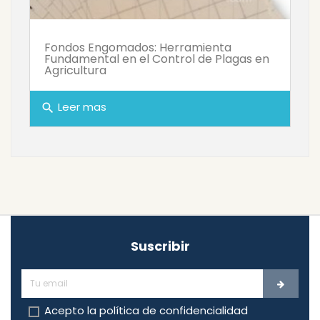
Fondos Engomados: Herramienta
Fundamental en el Control de Plagas en
Agricultura
Leer mas
search
Suscribir
Acepto la
política de confidencialidad