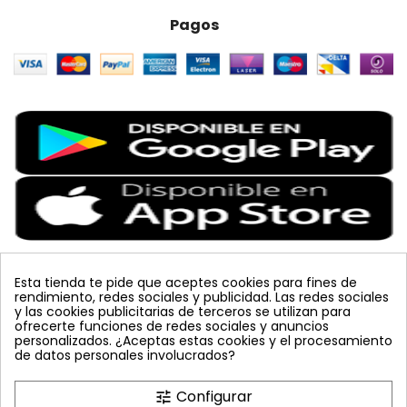
Pagos
Esta tienda te pide que aceptes cookies para fines de
rendimiento, redes sociales y publicidad. Las redes sociales
Etiquetas Populares
y las cookies publicitarias de terceros se utilizan para
ofrecerte funciones de redes sociales y anuncios
personalizados. ¿Aceptas estas cookies y el procesamiento
colmena
vacuna arbol
planta
placa
de datos personales involucrados?
bombus terrestris
mosquero
feromona
koppert
mariquita
amarillo
sin carnet
inyecciones tronco
Configurar
tune
celeste
azul
trampa cromática
JED
nematodos