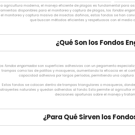
la agricultura moderna, el manejo eficiente de plagas es fundamental para aseg
ramientas disponibles para el monitoreo y captura de plagas, los
fondos engo
 el monitoreo y captura masiva de insectos dañinos, estos fondos se han conve
que buscan métodos eficientes y respetuosos con el medio a
¿Qué Son los Fondos 
os
fondos engomados
son superficies adhesivas con un pegamento especializad
trampas como las de polillas y mosqueros, aumentando la eficacia en el con
capacidad adhesiva por largos períodos, permitiendo una captura 
Estos fondos se colocan dentro de trampas triangulares o mosqueros, donde 
atrayentes naturales y quedan adheridos al fondo. Esto permite al agricultor
decisiones oportunas sobre el manejo y tratami
¿Para Qué Sirven los Fond