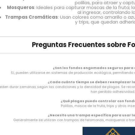
polillas, para atraer y cap
Mosqueros
: Ideales para capturar moscas de la fruta;
al ingresar, controlando l
Trampas Cromáticas
: Usan colores como amarillo o a
y trips, que quedan adheri
Preguntas Frecuentes sobre 
¿Son los fondos engomados seguros para c
Sí, pueden utilizarse en sistemas de producción ecológica, permitiendo 
¿Cada cuánto tiempo se deben reemplazar 
eden durar semanas según las condiciones y la densidad de plagas. Se recom
han perdido adhesividad.
¿Qué plagas puedo controlar con fo
Polillas, mosca de la fruta, trips y otros in
¿Necesito una trampa específica para usar 
Generalmente se utilizan con trampas de feromonas, mosqueros o tram