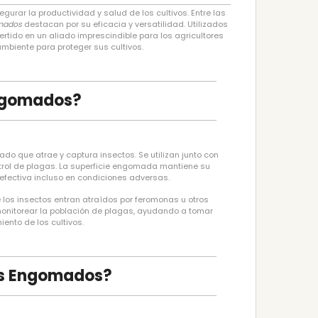
urar la productividad y salud de los cultivos. Entre las
mados
destacan por su eficacia y versatilidad. Utilizados
rtido en un aliado imprescindible para los agricultores
mbiente para proteger sus cultivos.
Engomados?
o que atrae y captura insectos. Se utilizan junto con
trol de plagas. La superficie engomada mantiene su
efectiva incluso en condiciones adversas.
los insectos entran atraídos por feromonas u otros
 monitorear la población de plagas, ayudando a tomar
ento de los cultivos.
os Engomados?