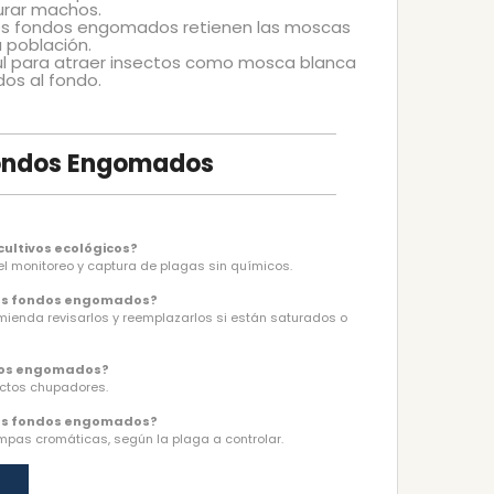
turar machos.
 los fondos engomados retienen las moscas
a población.
zul para atraer insectos como mosca blanca
dos al fondo.
Fondos Engomados
ultivos ecológicos?
el monitoreo y captura de plagas sin químicos.
los fondos engomados?
ienda revisarlos y reemplazarlos si están saturados o
ndos engomados?
sectos chupadores.
los fondos engomados?
pas cromáticas, según la plaga a controlar.