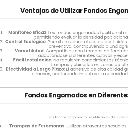
Ventajas de Utilizar Fondos Engo
Monitoreo Eficaz
: Los fondos engomados facilitan el m
permitiendo evaluar la densidad poblacional
Control Ecológico
: Permiten reducir el uso de pesticid
preventiva, contribuyendo a una agri
Versatilidad
: Compatibles con trampas de feromo
adaptándose a diferentes cultivos y escen
Fácil Instalación
: No requieren conocimientos técni
trampas y ubicarlos en zonas de alt
Efectividad a Largo Plazo
: El adhesivo de alta calida
o meses, capturando insectos sin necesida
Fondos Engomados en Diferente
Los fondos engomados se utilizan en distintos t
Trampas de Feromonas
: Utilizan atrayentes sexual