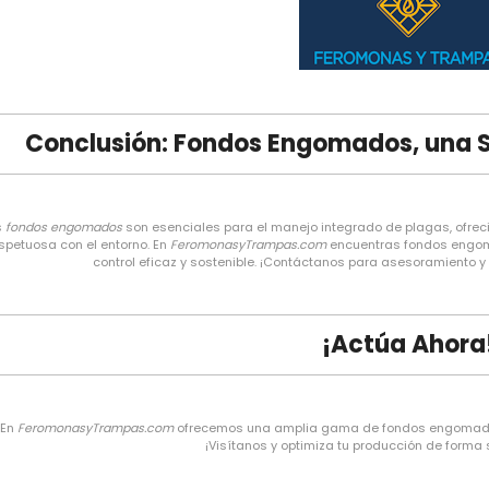
Conclusión: Fondos Engomados, una So
s
fondos engomados
son esenciales para el manejo integrado de plagas, ofrec
spetuosa con el entorno. En
FeromonasyTrampas.com
encuentras fondos engom
control eficaz y sostenible. ¡Contáctanos para asesoramiento y e
¡Actúa Ahora
En
FeromonasyTrampas.com
ofrecemos una amplia gama de fondos engomados 
¡Visítanos y optimiza tu producción de forma 