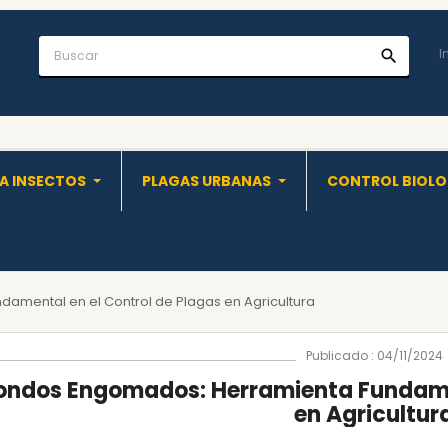
I
search
A INSECTOS
PLAGAS URBANAS
CONTROL BIOL
amental en el Control de Plagas en Agricultura
Publicado : 04/11/2024
ondos Engomados: Herramienta Fundamen
en Agricultur