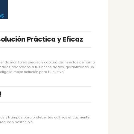
lución Práctica y Eficaz
iendo monitoreo preciso y captura de insectos de forma
ados adaptados a tus necesidades, garantizando un
lige la mejor solución para tu cultivo!
!
y trampas para proteger tus cultivos eficazmente.
segura y sostenible!