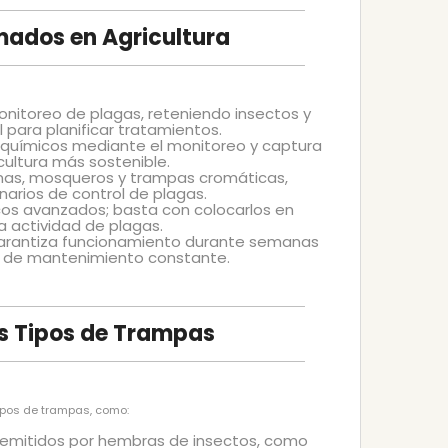
mados en Agricultura
onitoreo de plagas, reteniendo insectos y
 para planificar tratamientos.
as químicos mediante el monitoreo y captura
cultura más sostenible.
nas, mosqueros y trampas cromáticas,
arios de control de plagas.
cos avanzados; basta con colocarlos en
a actividad de plagas.
d garantiza funcionamiento durante semanas
d de mantenimiento constante.
s Tipos de Trampas
ipos de trampas, como:
es emitidos por hembras de insectos, como