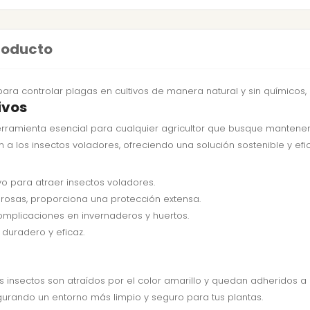
producto
ara controlar plagas en cultivos de manera natural y sin químicos,
ivos
ramienta esencial para cualquier agricultor que busque mantener s
n a los insectos voladores, ofreciendo una solución sostenible y efi
vo para atraer insectos voladores.
rosas, proporciona una protección extensa.
omplicaciones en invernaderos y huertos.
duradero y eficaz.
os insectos son atraídos por el color amarillo y quedan adheridos a
gurando un entorno más limpio y seguro para tus plantas.