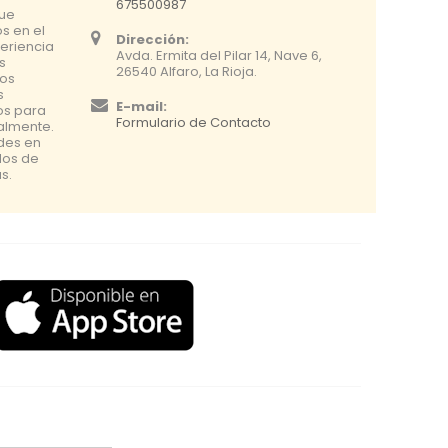
675500987
que
s en el
Dirección:
eriencia
Avda. Ermita del Pilar 14, Nave 6,
s
26540 Alfaro, La Rioja.
os
s
E-mail:
os para
Formulario de Contacto
nalmente.
udes en
dos de
s.