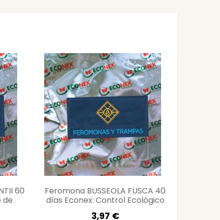
TII 60
Feromona BUSSEOLA FUSCA 40
EMB
o de
días Econex: Control Ecológico
Trampa 
Maíz
3,97 €