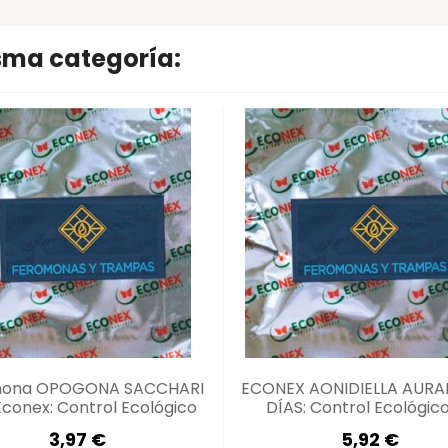
isma categoría:
mona OPOGONA SACCHARI
ECONEX AONIDIELLA AURAN
conex: Control Ecológico
DÍAS: Control Ecológic
Plagas
Plagas
3,97 €
5,92 €