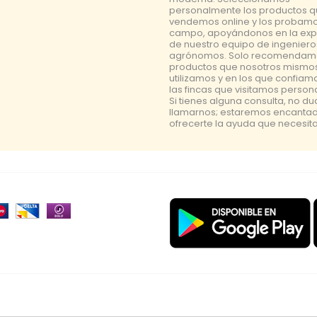
personalmente los productos 
vendemos online y los probamo
campo, apoyándonos en la exp
de nuestro equipo de ingeniero
agrónomos. Solo recomendam
productos que nosotros mismo
utilizamos y en los que confiam
las fincas que visitamos perso
Si tienes alguna consulta, no d
llamarnos; estaremos encanta
ofrecerte la ayuda que necesita