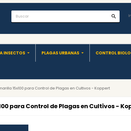
I
search
A INSECTOS
PLAGAS URBANAS
CONTROL BIOL
illa 15x100 para Control de Plagas en Cultivos - Koppert
0 para Control de Plagas en Cultivos - Ko