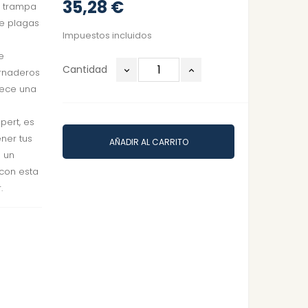
35,28 €
a trampa
de plagas
Impuestos incluidos
e
Cantidad
ernaderos
frece una
pert, es
ner tus
AÑADIR AL CARRITO
a un
 con esta
.