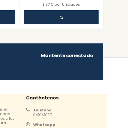
3,97 € por Unidades
Mantente conectado
Contáctenos
as en
Teléfono:
alidad
941041087
os a los
tura
Whatsapp: