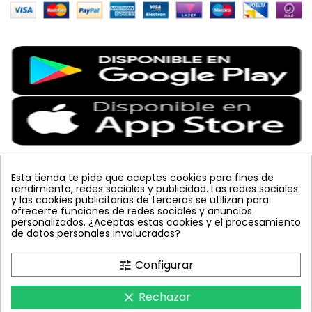
Esta tienda te pide que aceptes cookies para fines de
rendimiento, redes sociales y publicidad. Las redes sociales
Etiquetas Populares
y las cookies publicitarias de terceros se utilizan para
ofrecerte funciones de redes sociales y anuncios
personalizados. ¿Aceptas estas cookies y el procesamiento
colmena
vacuna arbol
planta
placa
de datos personales involucrados?
bombus terrestris
mosquero
feromona
koppert
mariquita
amarillo
sin carnet
inyecciones tronco
Configurar
tune
celeste
azul
trampa cromática
JED
nematodos
tuta absoluta
lucha integrada
polillero
Rechazar
clear