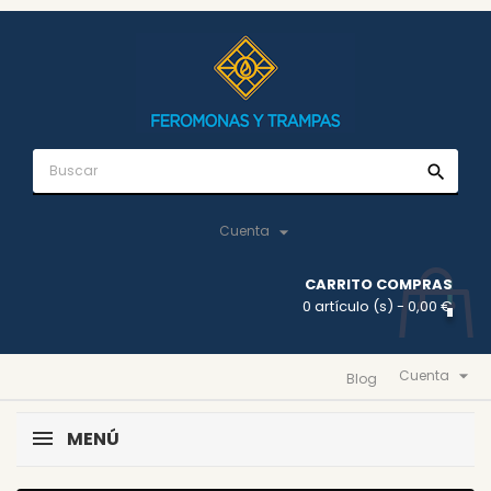
search

Cuenta
CARRITO COMPRAS
0 artículo (s)
- 0,00 €

Cuenta
Blog
MENÚ