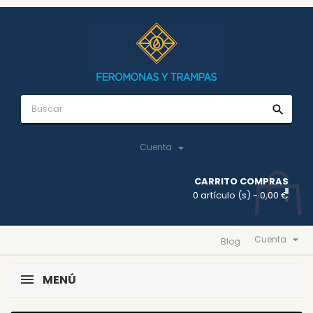
search

Cuenta
CARRITO COMPRAS
0 artículo (s)
- 0,00 €

Cuenta
Blog
MENÚ