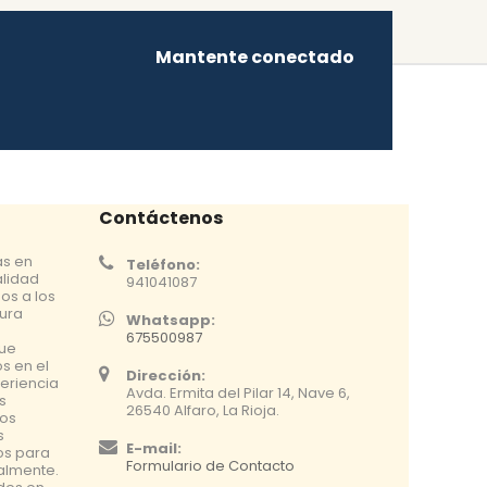
Mantente conectado
Contáctenos
as en
Teléfono:
alidad
941041087
os a los
tura
Whatsapp:
675500987
que
s en el
Dirección:
eriencia
Avda. Ermita del Pilar 14, Nave 6,
s
26540 Alfaro, La Rioja.
os
s
E-mail:
os para
Formulario de Contacto
nalmente.