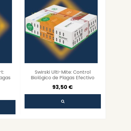
t:
Swirski Ulti-Mite: Control
CRYPTO
lagas
Biológico de Plagas Efectivo
Biológ
93,50 €
185