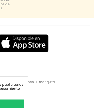
udes en
dos de
s.
inyecciones tronco
mariquita
 publicitarias
rocesamiento