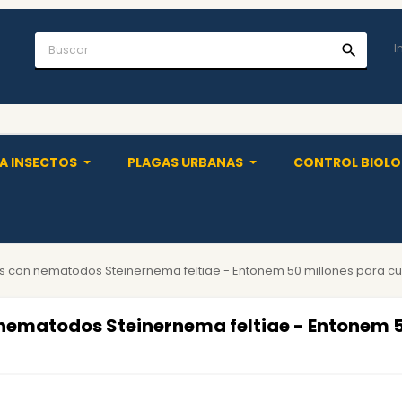
I
search
A INSECTOS
PLAGAS URBANAS
CONTROL BIOL
s con nematodos Steinernema feltiae - Entonem 50 millones para cu
 nematodos Steinernema feltiae - Entonem 5