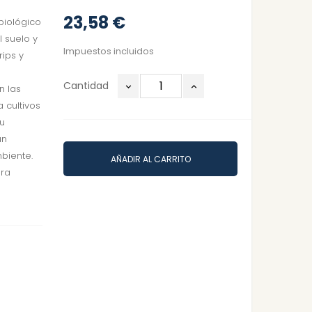
23,58 €
biológico
 suelo y
Impuestos incluidos
rips y
Cantidad
n las
 cultivos
su
un
biente.
AÑADIR AL CARRITO
era