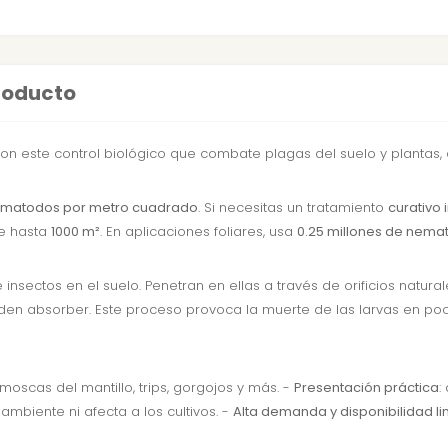
producto
 con este control biológico que combate plagas del suelo y plantas
ematodos por metro cuadrado
. Si necesitas un tratamiento
curativo 
re hasta
1000 m²
. En aplicaciones foliares, usa
0.25 millones de nema
sectos en el suelo. Penetran en ellas a través de orificios natural
n absorber. Este proceso provoca la muerte de las larvas en poco
moscas del mantillo, trips, gorgojos y más. -
Presentación práctica
:
ambiente ni afecta a los cultivos. -
Alta demanda y disponibilidad l