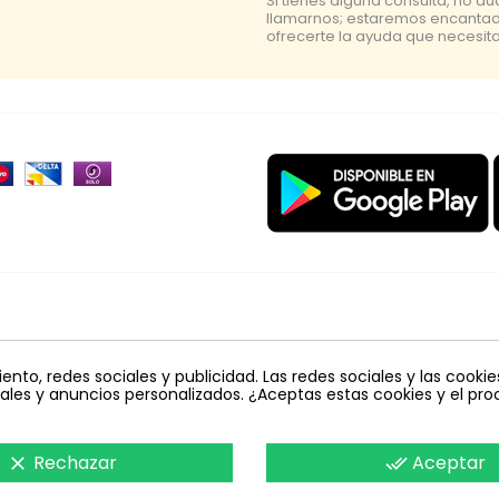
Si tienes alguna consulta, no d
llamarnos; estaremos encanta
ofrecerte la ayuda que necesita
a
polillero
placa
lucha integrada
amarillo
vacuna arbol
to, redes sociales y publicidad. Las redes sociales y las cookies
in carnet
colmena
planta
tuta absoluta
JED
ciales y anuncios personalizados. ¿Aceptas estas cookies y el p
Rechazar
Aceptar
clear
done_all
FeromonasyTrampas © 2018 - Todos los derechos reservados.