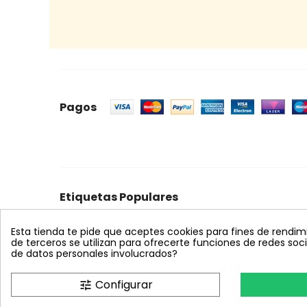
Pagos
Etiquetas Populares
celeste
mosquero
trampa cromática
feromon
Esta tienda te pide que aceptes cookies para fines de rendimien
bombus terrestris
nematodos
koppert
azul
s
de terceros se utilizan para ofrecerte funciones de redes so
de datos personales involucrados?
Configurar
tune