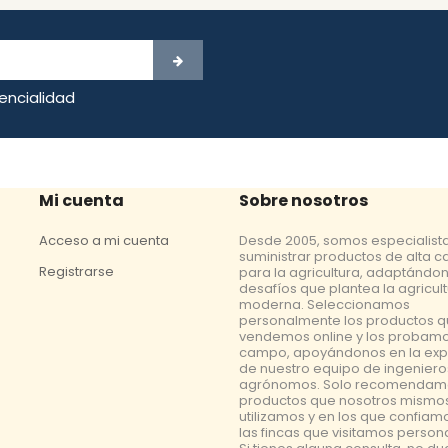
dencialidad
Mi cuenta
Sobre nosotros
Acceso a mi cuenta
Desde 2005, somos especialist
suministrar productos de alta c
Registrarse
para la agricultura, adaptándon
desafíos que plantea la agricul
moderna. Seleccionamos
personalmente los productos 
vendemos online y los probamo
campo, apoyándonos en la exp
de nuestro equipo de ingeniero
agrónomos. Solo recomendam
productos que nosotros mismo
utilizamos y en los que confiam
las fincas que visitamos perso