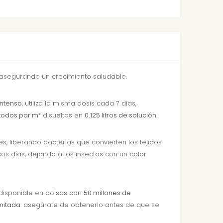
, asegurando un crecimiento saludable.
intenso
, utiliza la misma dosis cada 7 días,
todos por m²
disueltos en
0.125 litros de solución
.
es, liberando bacterias que convierten los tejidos
s días, dejando a los insectos con un color
 disponible en bolsas con
50 millones de
imitada
: asegúrate de obtenerlo antes de que se