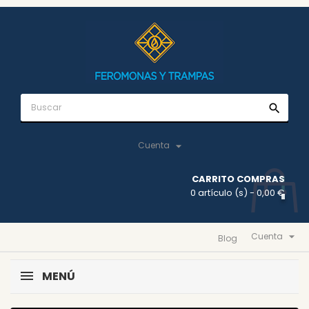
search

Cuenta
CARRITO COMPRAS
0 artículo (s)
- 0,00 €

Cuenta
Blog
MENÚ