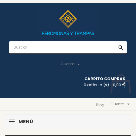
search

Cuenta
CARRITO COMPRAS
0 artículo (s)
- 0,00 €

Cuenta
Blog
MENÚ