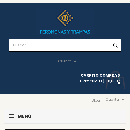
search

Cuenta
CARRITO COMPRAS
0 artículo (s)
- 0,00 €

Cuenta
Blog
MENÚ