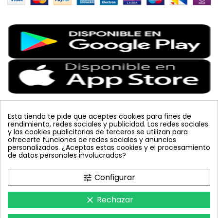
Esta tienda te pide que aceptes cookies para fines de
rendimiento, redes sociales y publicidad. Las redes sociales
Etiquetas Populares
y las cookies publicitarias de terceros se utilizan para
ofrecerte funciones de redes sociales y anuncios
personalizados. ¿Aceptas estas cookies y el procesamiento
colmena
vacuna arbol
planta
placa
de datos personales involucrados?
bombus terrestris
mosquero
feromona
koppert
mariquita
amarillo
sin carnet
inyecciones tronco
Configurar
tune
celeste
azul
trampa cromática
JED
nematodos
tuta absoluta
lucha integrada
polillero
Rechazar
clear