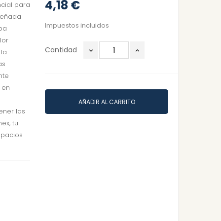
4,18 €
cial para
señada
Impuestos incluidos
apa
lor
Cantidad
 la
as
nte
 en
AÑADIR AL CARRITO
ener las
ex, tu
spacios