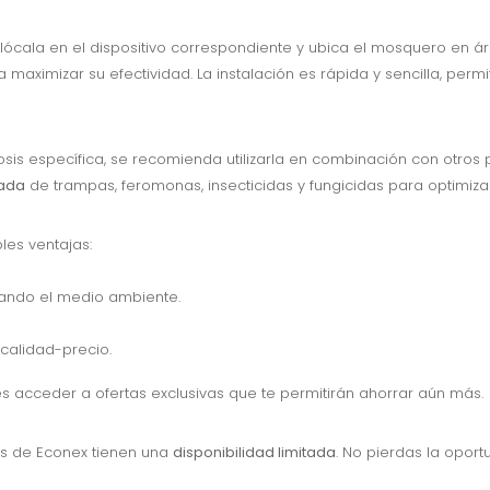
lócala en el dispositivo correspondiente y ubica el mosquero en ár
aximizar su efectividad. La instalación es rápida y sencilla, perm
is específica, se recomienda utilizarla en combinación con otros
ada
de trampas, feromonas, insecticidas y fungicidas para optimizar 
les ventajas:
tando el medio ambiente.
 calidad-precio.
 acceder a ofertas exclusivas que te permitirán ahorrar aún más.
es de Econex tienen una
disponibilidad limitada
. No pierdas la oport