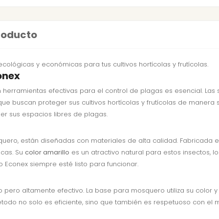
producto
ológicas y económicas para tus cultivos hortícolas y frutícolas.
onex
n herramientas efectivas para el control de plagas es esencial. La
 que buscan proteger sus cultivos hortícolas y frutícolas de manera
 sus espacios libres de plagas.
uero, están diseñadas con materiales de alta calidad. Fabricada 
scas. Su
color amarillo
es un atractivo natural para estos insectos, 
Econex siempre esté listo para funcionar.
o pero altamente efectivo. La base para mosquero utiliza su color
método no solo es eficiente, sino que también es respetuoso con el 