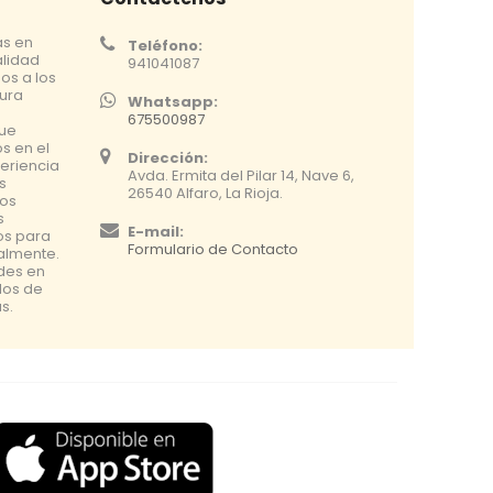
as en
Teléfono:
alidad
941041087
os a los
tura
Whatsapp:
675500987
que
s en el
Dirección:
eriencia
Avda. Ermita del Pilar 14, Nave 6,
s
26540 Alfaro, La Rioja.
os
s
E-mail:
os para
Formulario de Contacto
nalmente.
udes en
dos de
s.