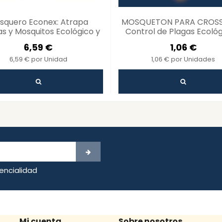
squero Econex: Atrapa
MOSQUETON PARA CROSS
s y Mosquitos Ecológico y
Control de Plagas Ecológ
Duradero
Eficaz
6,59 €
1,06 €
6,59 € por Unidad
1,06 € por Unidades
dencialidad
Mi cuenta
Sobre nosotros