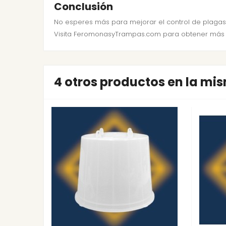
Conclusión
No esperes más para mejorar el control de plagas e
Visita FeromonasyTrampas.com para obtener más info
4 otros productos en la mi