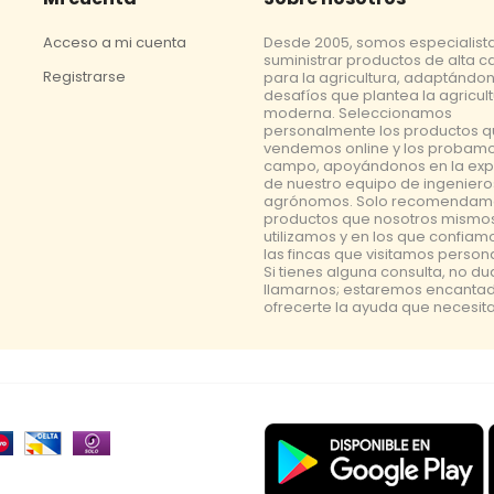
Acceso a mi cuenta
Desde 2005, somos especialist
suministrar productos de alta c
Registrarse
para la agricultura, adaptándon
desafíos que plantea la agricul
moderna. Seleccionamos
personalmente los productos 
vendemos online y los probamo
campo, apoyándonos en la exp
de nuestro equipo de ingeniero
agrónomos. Solo recomendam
productos que nosotros mismo
utilizamos y en los que confiam
las fincas que visitamos perso
Si tienes alguna consulta, no d
llamarnos; estaremos encanta
ofrecerte la ayuda que necesita