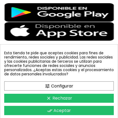
Esta tienda te pide que aceptes cookies para fines de
rendimiento, redes sociales y publicidad. Las redes sociales
Etiquetas Populares
y las cookies publicitarias de terceros se utilizan para
ofrecerte funciones de redes sociales y anuncios
personalizados. ¿Aceptas estas cookies y el procesamiento
colmena
vacuna arbol
planta
placa
de datos personales involucrados?
bombus terrestris
mosquero
feromona
koppert
mariquita
amarillo
sin carnet
inyecciones tronco
Configurar
tune
celeste
azul
trampa cromática
JED
nematodos
tuta absoluta
lucha integrada
polillero
Rechazar
clear
Aceptar
done_all
FeromonasyTrampas © 2018 - Todos los derechos reservados.