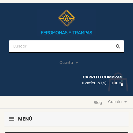
search

Cuenta
CARRITO COMPRAS
0 artículo (s)
- 0,00 €

Cuenta
Blog
MENÚ