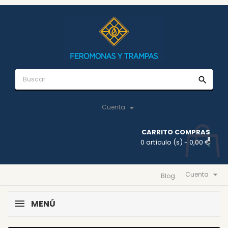
search

Cuenta
CARRITO COMPRAS
0 artículo (s)
- 0,00 €

Cuenta
Blog
MENÚ