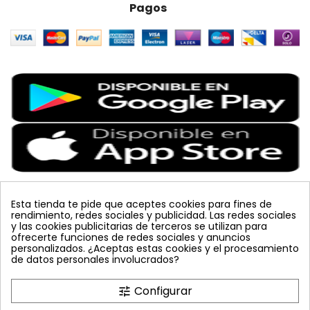
Pagos
Esta tienda te pide que aceptes cookies para fines de
rendimiento, redes sociales y publicidad. Las redes sociales
Etiquetas Populares
y las cookies publicitarias de terceros se utilizan para
ofrecerte funciones de redes sociales y anuncios
personalizados. ¿Aceptas estas cookies y el procesamiento
colmena
vacuna arbol
planta
placa
de datos personales involucrados?
bombus terrestris
mosquero
feromona
koppert
mariquita
amarillo
sin carnet
inyecciones tronco
Configurar
tune
celeste
azul
trampa cromática
JED
nematodos
tuta absoluta
lucha integrada
polillero