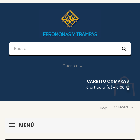
search

Cuenta
CARRITO COMPRAS
0 artículo (s)
- 0,00 €

Cuenta
Blog
MENÚ