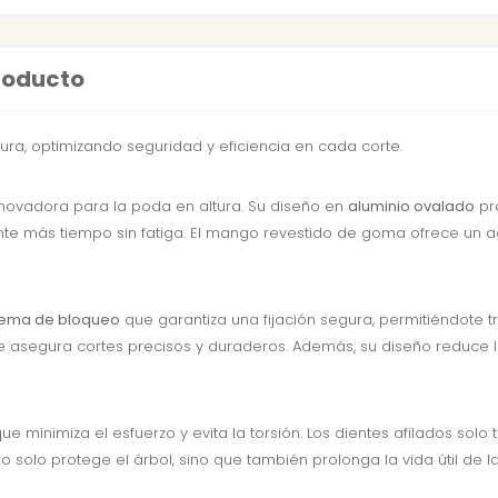
producto
ura, optimizando seguridad y eficiencia en cada corte.
novadora para la poda en altura. Su diseño en
aluminio ovalado
pr
te más tiempo sin fatiga. El mango revestido de goma ofrece un aga
tema de bloqueo
que garantiza una fijación segura, permitiéndote t
que asegura cortes precisos y duraderos. Además, su diseño reduce l
que minimiza el esfuerzo y evita la torsión. Los dientes afilados so
o solo protege el árbol, sino que también prolonga la vida útil de l