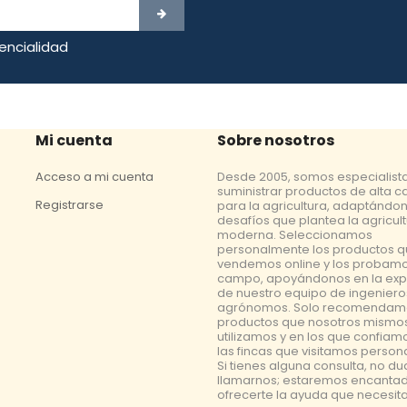
dencialidad
Mi cuenta
Sobre nosotros
Acceso a mi cuenta
Desde 2005, somos especialist
suministrar productos de alta c
Registrarse
para la agricultura, adaptándon
desafíos que plantea la agricul
moderna. Seleccionamos
personalmente los productos 
vendemos online y los probamo
campo, apoyándonos en la exp
de nuestro equipo de ingeniero
agrónomos. Solo recomendam
productos que nosotros mismo
utilizamos y en los que confiam
las fincas que visitamos perso
Si tienes alguna consulta, no d
llamarnos; estaremos encanta
ofrecerte la ayuda que necesita