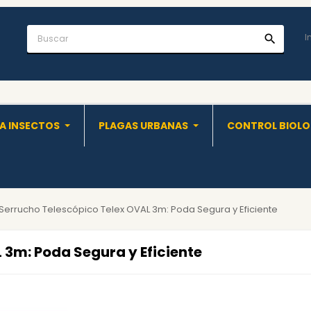
I
search
A INSECTOS
PLAGAS URBANAS
CONTROL BIOL
Serrucho Telescópico Telex OVAL 3m: Poda Segura y Eficiente
 3m: Poda Segura y Eficiente