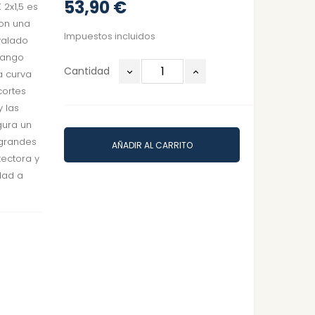
53,90 €
2x1,5 es
Con una
Impuestos incluidos
valado
mango
Cantidad
a curva
cortes
y las
gura un
 grandes
AÑADIR AL CARRITO
tectora y
dad a