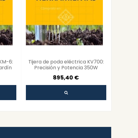
 KM-6:
Tijera de poda eléctrica KV700:
Pertiga e
ardín
Precisión y Potencia 350W
E
895,40 €