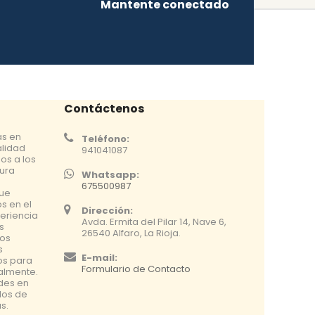
Mantente conectado
Contáctenos
as en
Teléfono:
alidad
941041087
os a los
tura
Whatsapp:
675500987
que
s en el
Dirección:
eriencia
Avda. Ermita del Pilar 14, Nave 6,
s
26540 Alfaro, La Rioja.
os
s
E-mail:
os para
Formulario de Contacto
nalmente.
udes en
dos de
s.