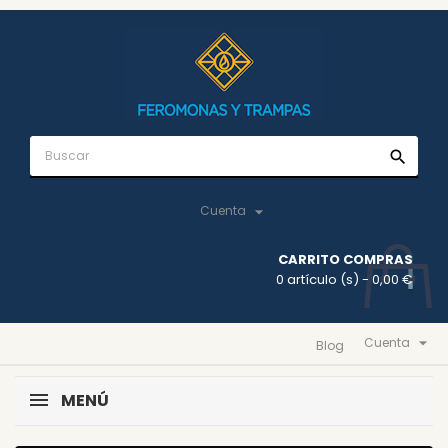
search

Cuenta
CARRITO COMPRAS
0 artículo (s)
- 0,00 €

Cuenta
Blog
MENÚ