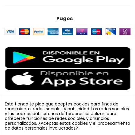
Pagos
Esta tienda te pide que aceptes cookies para fines de
rendimiento, redes sociales y publicidad. Las redes sociales
Etiquetas Populares
y las cookies publicitarias de terceros se utilizan para
ofrecerte funciones de redes sociales y anuncios
personalizados. ¿Aceptas estas cookies y el procesamiento
colmena
vacuna arbol
planta
placa
de datos personales involucrados?
bombus terrestris
mosquero
feromona
koppert