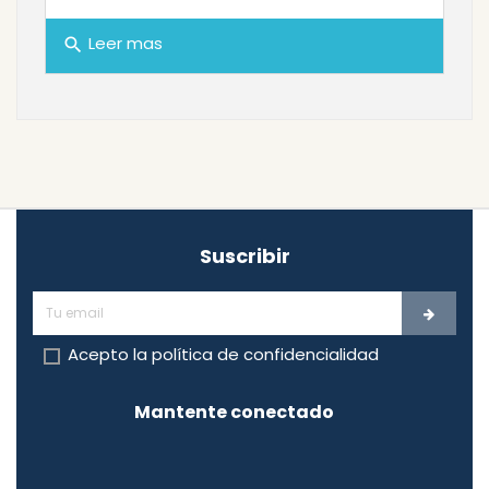
Leer mas
search
Suscribir
Acepto la
política de confidencialidad
Mantente conectado