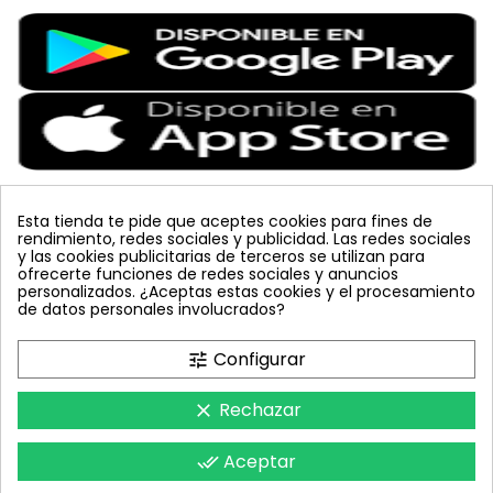
Esta tienda te pide que aceptes cookies para fines de
rendimiento, redes sociales y publicidad. Las redes sociales
Etiquetas Populares
y las cookies publicitarias de terceros se utilizan para
ofrecerte funciones de redes sociales y anuncios
personalizados. ¿Aceptas estas cookies y el procesamiento
colmena
vacuna arbol
planta
placa
de datos personales involucrados?
bombus terrestris
mosquero
feromona
koppert
mariquita
amarillo
sin carnet
inyecciones tronco
Configurar
tune
celeste
azul
trampa cromática
JED
nematodos
tuta absoluta
lucha integrada
polillero
Rechazar
clear
Aceptar
done_all
FeromonasyTrampas © 2018 - Todos los derechos reservados.