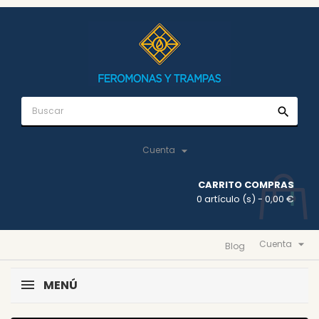
search

Cuenta
CARRITO COMPRAS
0 artículo (s)
- 0,00 €

Cuenta
Blog
MENÚ