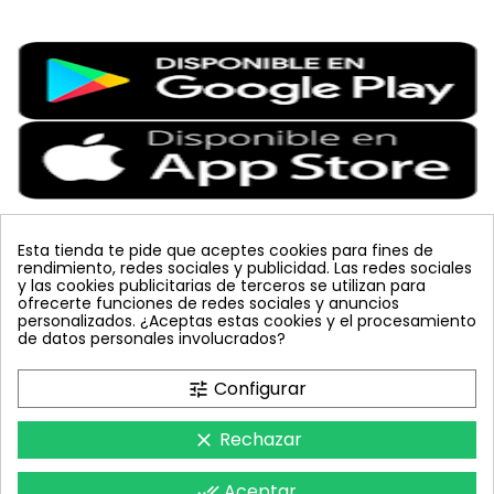
Esta tienda te pide que aceptes cookies para fines de
rendimiento, redes sociales y publicidad. Las redes sociales
Etiquetas Populares
y las cookies publicitarias de terceros se utilizan para
ofrecerte funciones de redes sociales y anuncios
personalizados. ¿Aceptas estas cookies y el procesamiento
placa
lucha integrada
JED
vacuna arbol
planta
de datos personales involucrados?
colmena
mariquita
sin carnet
amarillo
mosquero
celeste
polillero
koppert
bombus terrestris
azul
Configurar
tune
tuta absoluta
trampa cromática
inyecciones tronco
feromona
nematodos
Rechazar
clear
Aceptar
done_all