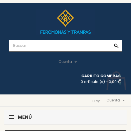
search

Cuenta
CARRITO COMPRAS
0 artículo (s)
- 0,00 €

Cuenta
Blog
MENÚ