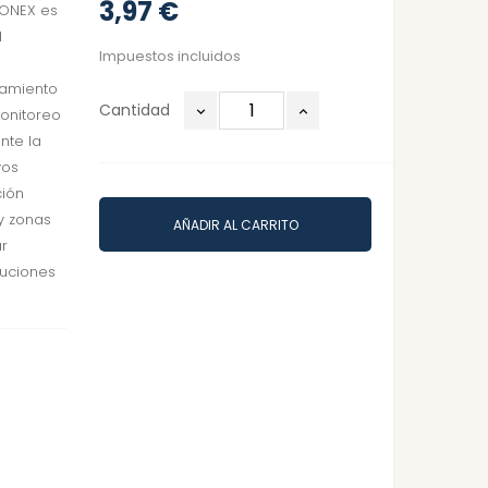
3,97 €
CONEX es
l
Impuestos incluidos
tamiento
Cantidad
monitoreo
nte la
vos
ción
y zonas
AÑADIR AL CARRITO
r
luciones