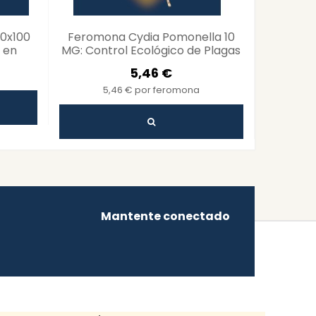
0x100
Feromona Cydia Pomonella 10
Fero
 en
MG: Control Ecológico de Plagas
ECONEX
y
5,46 €
5,46 € por feromona
3
Mantente conectado