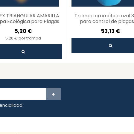
X TRIANGULAR AMARILLA:
Trampa cromática azul 3
a Ecológica para Plagas
para control de plagas
cultivos hortícolas 
5,20 €
53,13 €
ornamentales
5,20 € por trampa
dencialidad