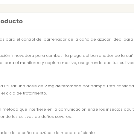
producto
s para el control del barrenador de la caña de azúcar. Ideal para 
ción innovadora para combatir la plaga del barrenador de la caña
xual para el monitoreo y captura masiva, asegurando que tus cultivos 
 utilizar una dosis de
2 mg de feromona
por trampa. Esta cantidad 
el ciclo de tratamiento.
un método que interfiere en la comunicación entre los insectos adu
iendo tus cultivos de daños severos.
nador de la caña de azúcar de manera eficiente.