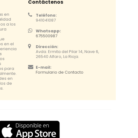
Contáctenos
as en
Teléfono:
alidad
941041087
os a los
tura
Whatsapp:
675500987
que
s en el
Dirección:
eriencia
Avda. Ermita del Pilar 14, Nave 6,
s
26540 Alfaro, La Rioja.
os
s
E-mail:
os para
Formulario de Contacto
nalmente.
udes en
dos de
s.