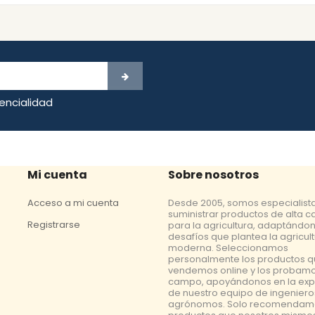
dencialidad
Mi cuenta
Sobre nosotros
Acceso a mi cuenta
Desde 2005, somos especialist
suministrar productos de alta c
Registrarse
para la agricultura, adaptándon
desafíos que plantea la agricul
moderna. Seleccionamos
personalmente los productos 
vendemos online y los probamo
campo, apoyándonos en la exp
de nuestro equipo de ingeniero
agrónomos. Solo recomendam