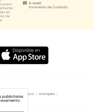
s
E-mail:
os para
Formulario de Contacto
nalmente.
udes en
dos de
s.
inyecciones tronco
mariquita
 publicitarias
rocesamiento