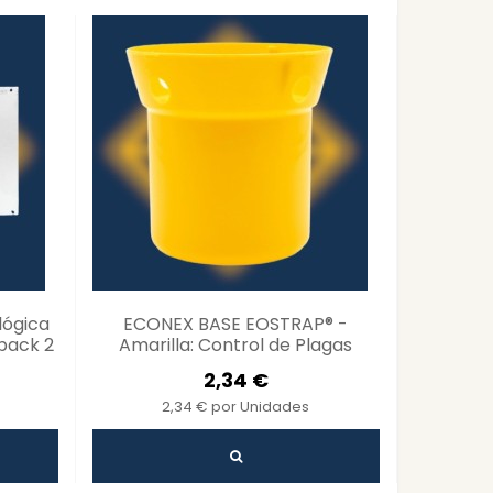
lógica
ECONEX BASE EOSTRAP® -
Fero
pack 2
Amarilla: Control de Plagas
GRANARI
Ecológico
2,34 €
2,34 € por Unidades