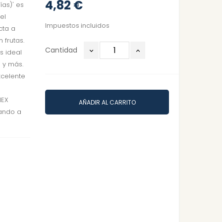
4,82 €
as)' es
el
Impuestos incluidos
cta a
 frutas.
Cantidad
s ideal
 y más.
xcelente
NEX
AÑADIR AL CARRITO
dando a