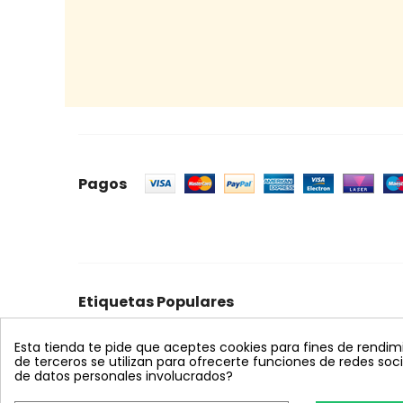
Pagos
Etiquetas Populares
celeste
mosquero
trampa cromática
feromon
Esta tienda te pide que aceptes cookies para fines de rendimien
bombus terrestris
nematodos
koppert
azul
s
de terceros se utilizan para ofrecerte funciones de redes so
de datos personales involucrados?