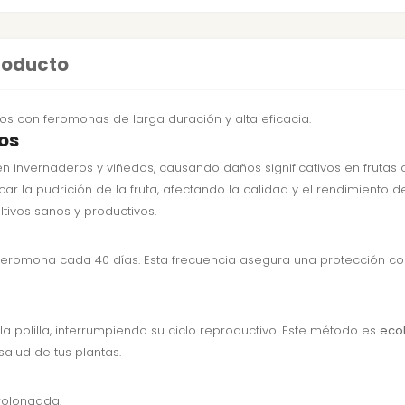
producto
ivos con feromonas de larga duración y alta eficacia.
vos
invernaderos y viñedos, causando daños significativos en frutas c
car la pudrición de la fruta, afectando la calidad y el rendimiento
ivos sanos y productivos.
 feromona cada 40 días. Esta frecuencia asegura una protección con
 polilla, interrumpiendo su ciclo reproductivo. Este método es
eco
salud de tus plantas.
rolongada.