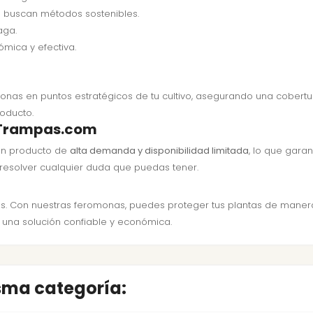
s buscan métodos sostenibles.
aga.
ómica y efectiva.
omonas en puntos estratégicos de tu cultivo, asegurando una cobertu
roducto.
syTrampas.com
 un producto de
alta demanda y disponibilidad limitada
, lo que garan
resolver cualquier duda que puedas tener.
ivos. Con nuestras feromonas, puedes proteger tus plantas de manera
n una solución confiable y económica.
isma categoría: