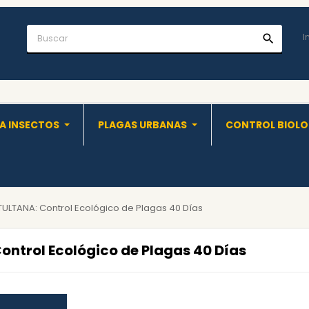
I
search
A INSECTOS
PLAGAS URBANAS
CONTROL BIOL
LTANA: Control Ecológico de Plagas 40 Días
trol Ecológico de Plagas 40 Días