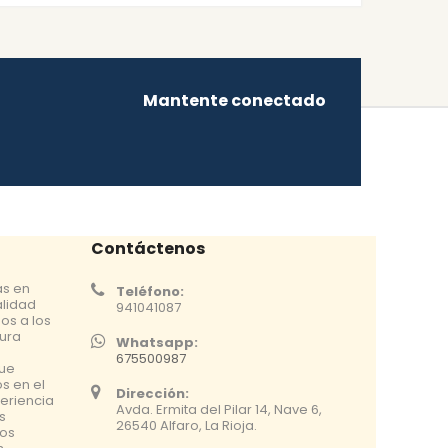
Mantente conectado
Contáctenos
as en
Teléfono:
alidad
941041087
os a los
tura
Whatsapp:
675500987
que
s en el
Dirección:
eriencia
Avda. Ermita del Pilar 14, Nave 6,
s
26540 Alfaro, La Rioja.
os