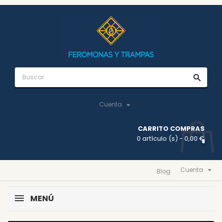
search

Cuenta
CARRITO COMPRAS
0 artículo (s)
- 0,00 €

Cuenta
Blog
MENÚ