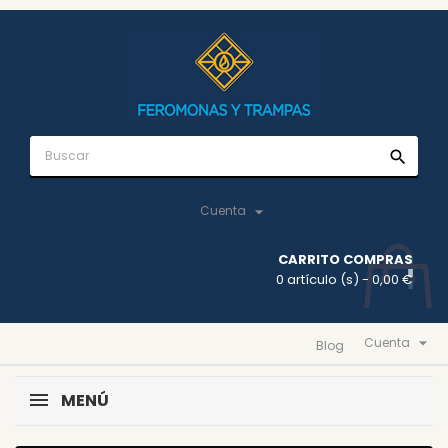
search

Cuenta
CARRITO COMPRAS
0 artículo (s)
- 0,00 €

Cuenta
Blog
MENÚ