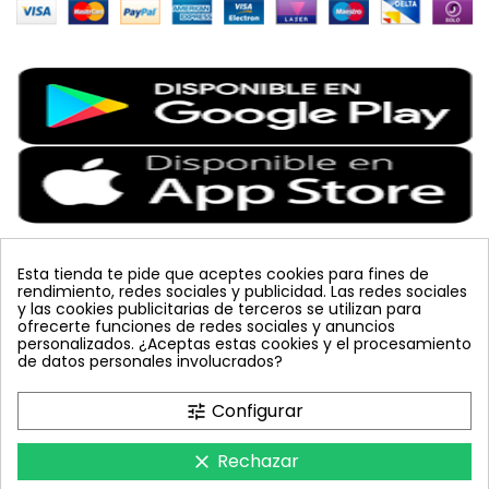
Esta tienda te pide que aceptes cookies para fines de
rendimiento, redes sociales y publicidad. Las redes sociales
Etiquetas Populares
y las cookies publicitarias de terceros se utilizan para
ofrecerte funciones de redes sociales y anuncios
personalizados. ¿Aceptas estas cookies y el procesamiento
colmena
vacuna arbol
planta
placa
de datos personales involucrados?
bombus terrestris
mosquero
feromona
koppert
mariquita
amarillo
sin carnet
inyecciones tronco
Configurar
tune
celeste
azul
trampa cromática
JED
nematodos
tuta absoluta
lucha integrada
polillero
Rechazar
clear