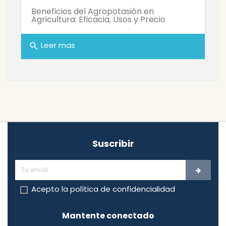
Beneficios del Agropotasión en
Agricultura: Eficacia, Usos y Precio
Leer mas
search
Suscribir
Acepto la
política de confidencialidad
Mantente conectado