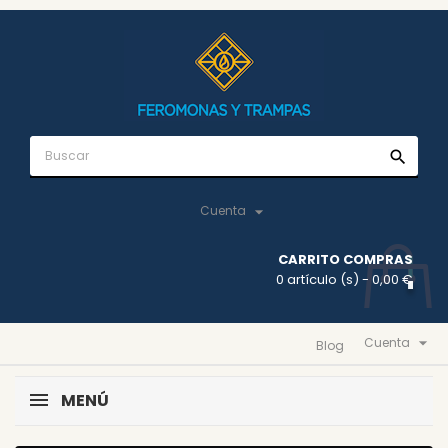
search

Cuenta
CARRITO COMPRAS
0 artículo (s)
- 0,00 €

Cuenta
Blog
MENÚ