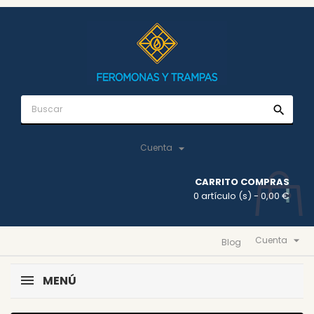
search

Cuenta
CARRITO COMPRAS
0 artículo (s)
- 0,00 €

Cuenta
Blog
MENÚ