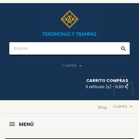
search

Cuenta
CARRITO COMPRAS
0 artículo (s)
- 0,00 €

Cuenta
Blog
MENÚ