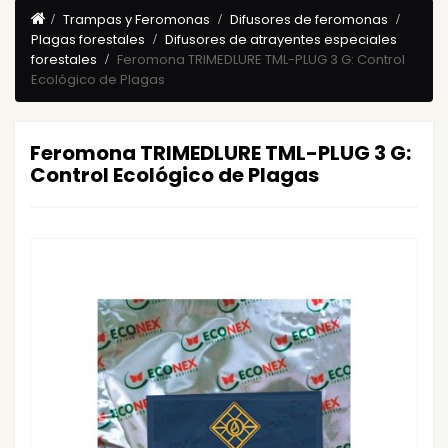
Trampas y Feromonas
Difusores de feromonas
Plagas forestales
Difusores de atrayentes especiales
forestales
Feromona TRIMEDLURE TML-PLUG 3 G: Control
Ecológico de Plagas
Feromona TRIMEDLURE TML-PLUG 3 G:
Control Ecológico de Plagas