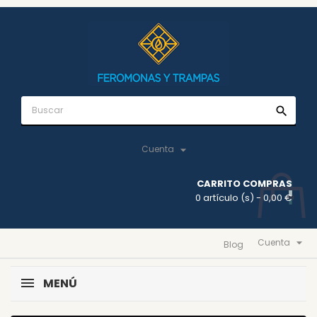
search

Cuenta
CARRITO COMPRAS
0 artículo (s)
- 0,00 €

Cuenta
Blog
MENÚ