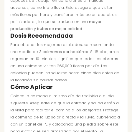
capaces de trabajar en condiciones climáticas
adversas, como frío o lluvia. Esto asegura que visiten
más flores por hora y transfieran más polen que otros
polinizadores, lo que se traduce en una
mayor
producción
y
frutos de mejor calidad
.
Dosis Recomendada
Para obtener los mejores resultados, se recomienda
una media de
3 colmenas por hectárea
. Si 18 abejorros
regresan en 10 minutos, significa que todas las obreras
en una colmena visitan 260,000 flores por día. Las
colonias pueden introducirse hasta cinco días antes de
la floración sin causar daños.
Cómo Aplicar
Coloca la colmena el mismo día de recibirla o al día
siguiente. Asegúrate de que la entrada y salida estén a
la vista para facilitar el camino a los abejorros. Protege
la colmena de la luz solar directa y la lluvia, cubriéndola
con un panel de PE y colocando una piedra sobre este
para evitar que sea arrastrado por el viento. La