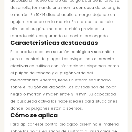
deposita un huevo dentro del pulgón, donde la larva se
desarrolla, formando una
momia correosa
de color gris
o marrón. En
10-14 días
, el adulto emerge, dejando un
agujero redondo en la momia. Este proceso no solo
elimina al pulgón, sino que también previene su
reproducción, asegurando un control prolongado.
Características destacadas
Este producto es una solución
ecológica y sostenible
para el control de plagas. Las avispas son
altamente
efectivas
en cultivos con infestaciones dispersas, como
el
pulgón del tabaco
y el
pulgón verde del
melocotonero
. Además, tiene un efecto secundario
sobre el
pulgón del algodón
. Las avispas son de color
negro o marrón y miden entre
3-4 mm
. Su capacidad
de búsqueda activa las hace ideales para situaciones
donde los pulgones están dispersos.
Cómo se aplica
Para aplicar este control biológico, disemina el material
sobre las hojas, en sacos de sustrato o utiliza
cajas de