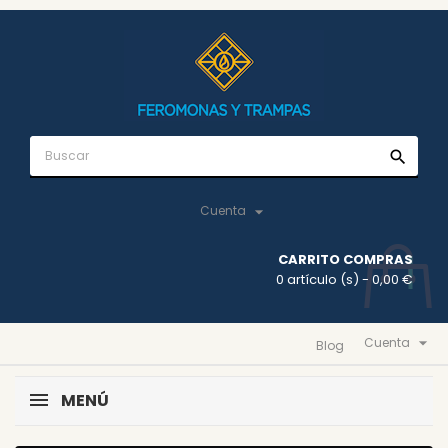
search

Cuenta
CARRITO COMPRAS
0 artículo (s)
- 0,00 €

Cuenta
Blog
MENÚ