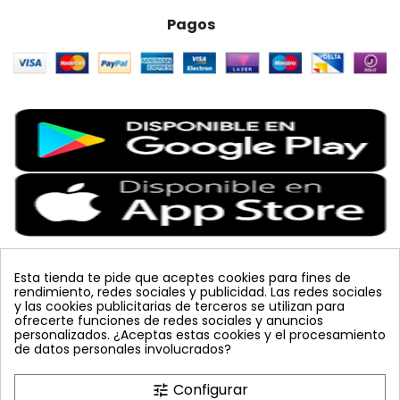
Pagos
Esta tienda te pide que aceptes cookies para fines de
rendimiento, redes sociales y publicidad. Las redes sociales
Etiquetas Populares
y las cookies publicitarias de terceros se utilizan para
ofrecerte funciones de redes sociales y anuncios
personalizados. ¿Aceptas estas cookies y el procesamiento
tuta absoluta
koppert
bombus terrestris
sin carnet
de datos personales involucrados?
amarillo
vacuna arbol
feromona
colmena
lucha integrada
mariquita
placa
azul
celeste
Configurar
tune
planta
polillero
trampa cromática
mosquero
JED