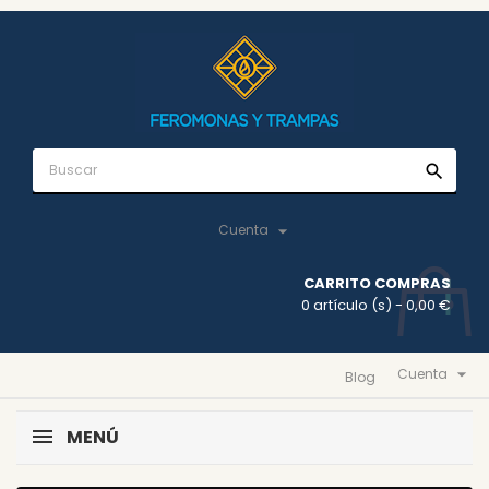
search

Cuenta
CARRITO COMPRAS
0 artículo (s)
- 0,00 €

Cuenta
Blog
MENÚ