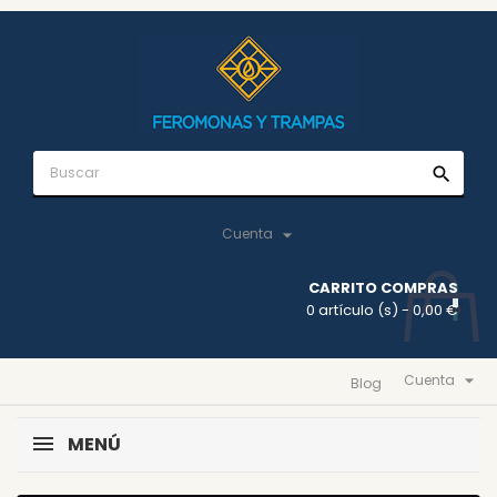
search

Cuenta
CARRITO COMPRAS
0 artículo (s)
- 0,00 €

Cuenta
Blog
MENÚ