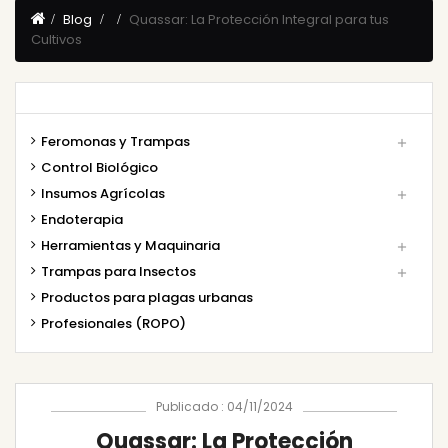
Blog
Quassar: La Protección Integral para tus
Cultivos
Feromonas y Trampas

Control Biológico
Insumos Agrícolas

Endoterapia
Herramientas y Maquinaria

Trampas para Insectos

Productos para plagas urbanas
Profesionales (ROPO)
Publicado : 04/11/2024
Quassar: La Protección