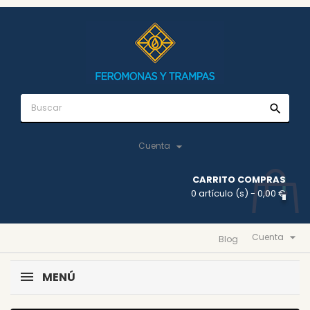
search

Cuenta
CARRITO COMPRAS
0 artículo (s)
- 0,00 €

Cuenta
Blog
MENÚ