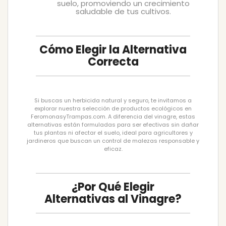
suelo, promoviendo un crecimiento
saludable de tus cultivos.
Cómo Elegir la Alternativa
Correcta
Si buscas un herbicida natural y seguro, te invitamos a
explorar nuestra selección de productos ecológicos en
FeromonasyTrampas.com. A diferencia del vinagre, estas
alternativas están formuladas para ser efectivas sin dañar
tus plantas ni afectar el suelo, ideal para agricultores y
jardineros que buscan un control de malezas responsable y
eficaz.
¿Por Qué Elegir
Alternativas al Vinagre?