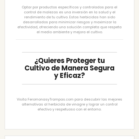
Optar por productos específicos y controlados para el
control de malezas es una inversión en la salud y el
rendimiento de tu cultivo. Estos herbicidas han sido
desarrollados para minimizar riesgos y maximizar la
efectividad, ofreciendo una solución completa que respeta
el medio ambiente y mejora el cultivo.
¿Quieres Proteger tu
Cultivo de Manera Segura
y Eficaz?
Visita FeromonasyTrampas.com para descubrir las mejores
alternativas al herbicida de vinagre y lograr un control
efectivo y respetuoso con el entorno.