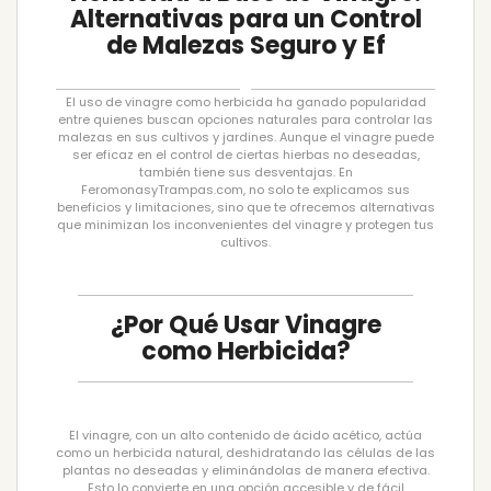
Alternativas para un Control
de Malezas Seguro y Ef
El uso de vinagre como herbicida ha ganado popularidad
entre quienes buscan opciones naturales para controlar las
malezas en sus cultivos y jardines. Aunque el vinagre puede
ser eficaz en el control de ciertas hierbas no deseadas,
también tiene sus desventajas. En
FeromonasyTrampas.com, no solo te explicamos sus
beneficios y limitaciones, sino que te ofrecemos alternativas
que minimizan los inconvenientes del vinagre y protegen tus
cultivos.
¿Por Qué Usar Vinagre
como Herbicida?
El vinagre, con un alto contenido de ácido acético, actúa
como un herbicida natural, deshidratando las células de las
plantas no deseadas y eliminándolas de manera efectiva.
Esto lo convierte en una opción accesible y de fácil