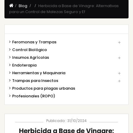
Blog
Herbicida a Base de Vinagre: Alternativas
para un Control de Malezas Seguro y Ef
Feromonas y Trampas

Control Biológico
Insumos Agrícolas

Endoterapia
Herramientas y Maquinaria

Trampas para Insectos

Productos para plagas urbanas
Profesionales (ROPO)
Publicado : 31/10/2024
Herbicida a Base de Vinagre: